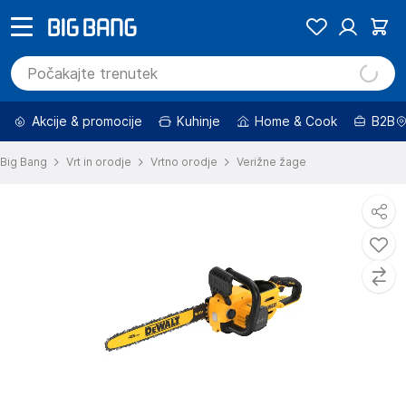
Akcije & promocije
Kuhinje
Home & Cook
B2B
Big Bang
Vrt in orodje
Vrtno orodje
Verižne žage