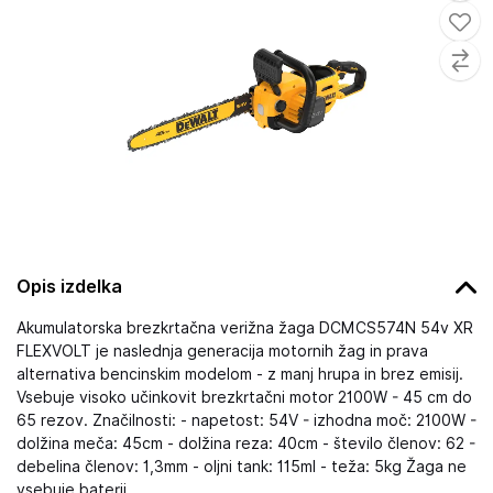
Opis izdelka
Akumulatorska brezkrtačna verižna žaga DCMCS574N 54v XR
FLEXVOLT je naslednja generacija motornih žag in prava
alternativa bencinskim modelom - z manj hrupa in brez emisij.
Vsebuje visoko učinkovit brezkrtačni motor 2100W - 45 cm do
65 rezov. Značilnosti: - napetost: 54V - izhodna moč: 2100W -
dolžina meča: 45cm - dolžina reza: 40cm - število členov: 62 -
debelina členov: 1,3mm - oljni tank: 115ml - teža: 5kg Žaga ne
vsebuje baterij.