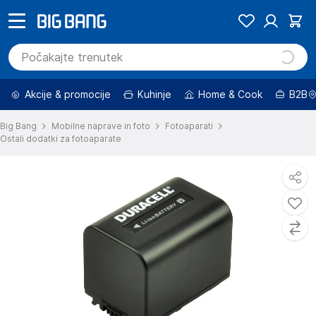
Akcije & promocije
Kuhinje
Home & Cook
B2B
Big Bang
Mobilne naprave in foto
Fotoaparati
Ostali dodatki za fotoaparate