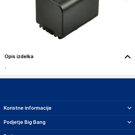
Opis izdelka
-
Koristne informacije
Prodajna mesta
Podjetje Big Bang
Splošni pogoji
O podjetju