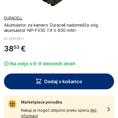
DURACELL
Akumulator za kamero Duracell nadomešča orig.
akumulator NP-FV30 7.4 V 650 mAh
ID
: 20414411
38
€
53
Na voljo v 6-9 delovnih dneh
Dodaj v košarico
Marketplace ponudba
Nakup je mogoč izključno preko spleta.
Več
informacij