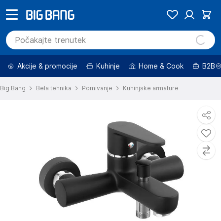
Akcije & promocije
Kuhinje
Home & Cook
B2B
Big Bang
Bela tehnika
Pomivanje
Kuhinjske armature