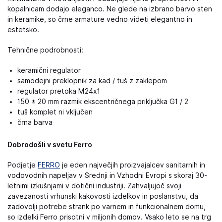
kopalnicam dodajo eleganco. Ne glede na izbrano barvo sten
in keramike, so črne armature vedno videti elegantno in
estetsko.
Tehnične podrobnosti:
keramični regulator
samodejni preklopnik za kad / tuš z zaklepom
regulator pretoka M24x1
150 ± 20 mm razmik ekscentričnega priključka G1 / 2
tuš komplet ni vključen
črna barva
Dobrodošli v svetu Ferro
Podjetje
FERRO
je eden največjih proizvajalcev sanitarnih in
vodovodnih napeljav v Srednji in Vzhodni Evropi s skoraj 30-
letnimi izkušnjami v dotični industriji. Zahvaljujoč svoji
zavezanosti vrhunski kakovosti izdelkov in poslanstvu, da
zadovolji potrebe strank po varnem in funkcionalnem domu,
so izdelki Ferro prisotni v miljonih domov. Vsako leto se na trg