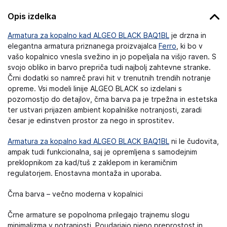
Opis izdelka
Armatura za kopalno kad ALGEO BLACK BAQ1BL
je drzna in
elegantna armatura priznanega proizvajalca
Ferro
, ki bo v
vašo kopalnico vnesla svežino in jo popeljala na višjo raven. S
svojo obliko in barvo prepriča tudi najbolj zahtevne stranke.
Črni dodatki so namreč pravi hit v trenutnih trendih notranje
opreme. Vsi modeli linije ALGEO BLACK so izdelani s
pozornostjo do detajlov, črna barva pa je trpežna in estetska
ter ustvari prijazen ambient kopalniške notranjosti, zaradi
česar je edinstven prostor za nego in sprostitev.
Armatura za kopalno kad ALGEO BLACK BAQ1BL
ni le čudovita,
ampak tudi funkcionalna, saj je opremljena s samodejnim
preklopnikom za kad/tuš z zaklepom in keramičnim
regulatorjem. Enostavna montaža in uporaba.
Črna barva – večno moderna v kopalnici
Črne armature se popolnoma prilegajo trajnemu slogu
minimalizma v notranjosti. Poudarjajo njeno preprostost in