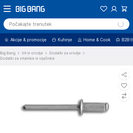
Akcije & promocije
Kuhinje
Home & Cook
B2B
Big Bang
Vrt in orodje
Dodatki za orodje
Dodatki za vrtalnike in vijačnike