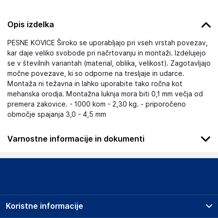
Opis izdelka
PESNE KOVICE Široko se uporabljajo pri vseh vrstah povezav,
kar daje veliko svobode pri načrtovanju in montaži. Izdelujejo
se v številnih variantah (material, oblika, velikost). Zagotavljajo
močne povezave, ki so odporne na tresljaje in udarce.
Montaža ni težavna in lahko uporabite tako ročna kot
mehanska orodja. Montažna luknja mora biti 0,1 mm večja od
premera zakovice. - 1000 kom - 2,30 kg. - priporočeno
območje spajanja 3,0 - 4,5 mm
Varnostne informacije in dokumenti
Podatki o proizvajalcu
Podatki o proizvajalcu vključujejo informacije (naziv, naslov,
državo in elektronski naslov) povezane s proizvajalcem
izdelka.
Koristne informacije
SUPER MERCHANT SPÓŁKA AKCYJNA