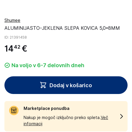
Shumee
ALUMINIJASTO-JEKLENA SLEPA KOVICA 5,0*8MM
ID
: 21391458
14
€
42
Na voljo v 6-7 delovnih dneh
Dodaj v košarico
Marketplace ponudba
Nakup je mogoč izključno preko spleta.
Več
informacij