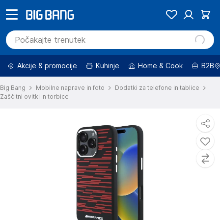
Akcije & promocije
Kuhinje
Home & Cook
B2B
Big Bang
Mobilne naprave in foto
Dodatki za telefone in tablice
Zaščitni ovitki in torbice