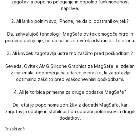
zagotavlja popolno prileganje in popolno funkcionalnost
naprave.
2. Ali lahko polnim svoj iPhone, ne da bi odstranil ovitek?
Da, zahvaljujoč tehnologiji MagSafe ovitek omogoča hitro in
priročno polnjenje, ne da bi morali ovitek odstraniti s telefona.
3. Ali kovček zagotavlja ustrezno zaščito pred poškodbami?
Seveda! Ovitek AMG Silicone Graphics za MagSafe je izdelan
iz materiala, odpornega na udarce in praske, ki zagotavlja
optimalno zaščito pred vsakodnevnimi poškodbami.
4. Ali je torbica primerna za druge dodatke MagSafe?
Da, etui je popolnoma združljiv z dodatki MagSafe, kar
zagotavlja udobje in stabilnost pri uporabi polnilnikov in drugih
dodatkov.
Prikaži več