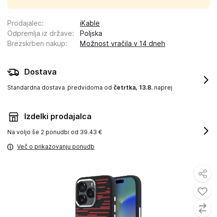
Prodajalec
:
iKable
Odpremlja iz države
:
Poljska
Brezskrben nakup
:
Možnost vračila v 14 dneh
Dostava
Standardna dostava
predvidoma od
četrtka, 13.8.
naprej
Izdelki prodajalca
Na voljo še
2 ponudbi od 39.43 €
Več o prikazovanju ponudb