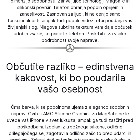
dimenzijo sodobnosti. Zahvaljujoč tehnologiji MagSafe in
silikonski površini telefon ohranja popoln oprijem in
zanesljivost. Zasnovan za ljudi, ki ne cenijo samo
funkcionalnosti, ampak tudi popoln videz, etui poudarja vaš
življenjski slog. Njegova subtilna tekstura vam daje občutek
udobja vsakič, ko primete telefon. Poskrbite za vsako
podrobnost svoje naprave!
Občutite razliko – edinstvena
kakovost, ki bo poudarila
vašo osebnost
Črna barva, ki se popolnoma ujema z eleganco sodobnih
naprav. Ovitek AMG Silicone Graphics za MagSafe ne le
uvede vaš iPhone v svet luksuza, ampak ga tudi zaščiti pred
poškodbami. Izdelan iz trpežnega silikona, odlično
prilegajočega se, zagotavlja odlično zaščito pred udarci in
praskami. Zahvaljujoč natančnim izrezom je vsaka funkcija