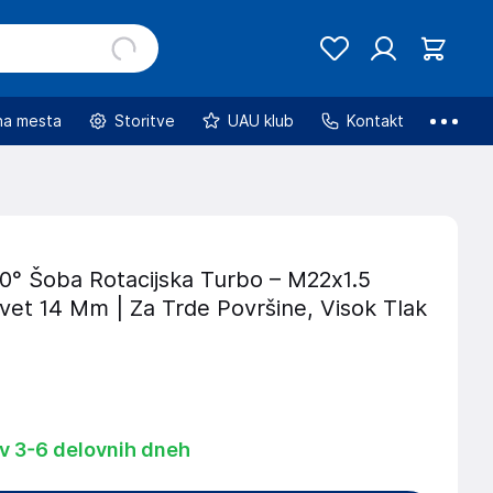
na mesta
Storitve
UAU klub
Kontakt
90° Šoba Rotacijska Turbo – M22x1.5
vet 14 Mm | Za Trde Površine, Visok Tlak
 v 3-6 delovnih dneh