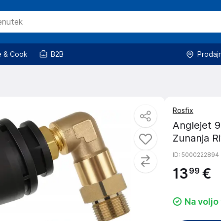
 & Cook
B2B
Prodaj
Rosfix
Anglejet 
Zunanja Ri
ID
: 5000222894
13
€
99
Na voljo