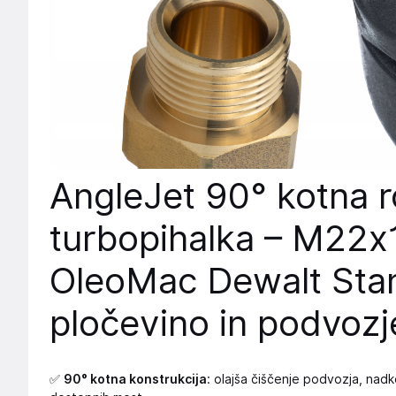
AngleJet 90° kotna r
turbopihalka – M22x
OleoMac Dewalt Stan
pločevino in podvozj
✅
90° kotna konstrukcija
: olajša čiščenje podvozja, nadk