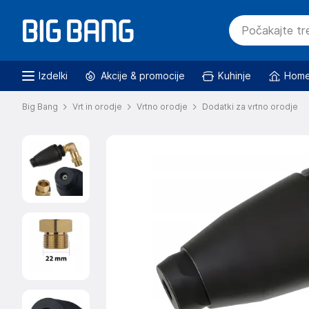
Izdelki
Akcije & promocije
Kuhinje
Home
Big Bang
Vrt in orodje
Vrtno orodje
Dodatki za vrtno orodje