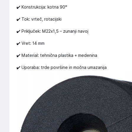
✔️ Konstrukcija: kotna 90°
✔️ Tok: vrteč, rotacijski
✔️ Priključek: M22x1,5 – zunanji navoj
✔️ Vret: 14 mm
✔️ Material: tehnična plastika + medenina
✔️ Uporaba: trde površine in močna umazanija