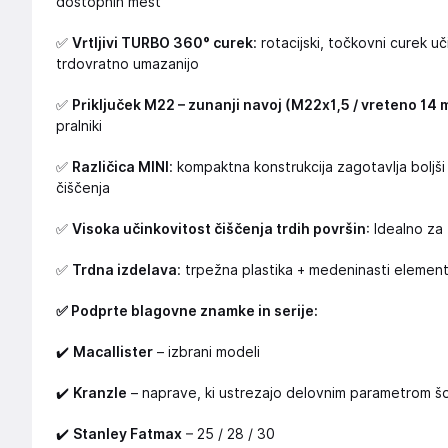
dostopnih mest
✅
Vrtljivi TURBO 360° curek
: rotacijski, točkovni curek 
trdovratno umazanijo
✅
Priključek M22 – zunanji navoj (M22x1,5 / vreteno 14 
pralniki
✅
Različica MINI
: kompaktna konstrukcija zagotavlja boljš
čiščenja
✅
Visoka učinkovitost čiščenja trdih površin
: Idealno za
✅
Trdna izdelava
: trpežna plastika + medeninasti elementi
✅ Podprte blagovne znamke in serije:
✔️
Macallister
– izbrani modeli
✔️
Kranzle
– naprave, ki ustrezajo delovnim parametrom š
✔️
Stanley Fatmax
– 25 / 28 / 30