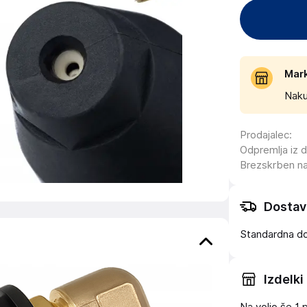
Mar
Naku
Prodajalec
:
Odpremlja iz 
Brezskrben n
Dostav
Standardna d
Izdelki