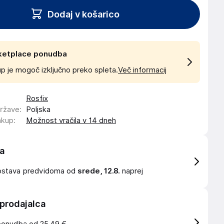
Dodaj v košarico
ketplace ponudba
p je mogoč izključno preko spleta.
Več informacij
Rosfix
države
:
Poljska
akup
:
Možnost vračila v 14 dneh
a
ostava
predvidoma od
srede, 12.8.
naprej
 prodajalca