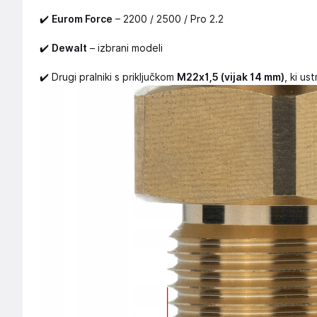
✔️
Eurom Force
– 2200 / 2500 / Pro 2.2
✔️
Dewalt
– izbrani modeli
✔️ Drugi pralniki s priključkom
M22x1,5 (vijak 14 mm)
, ki u