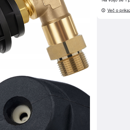
Na voljo še
1 
Več o prik