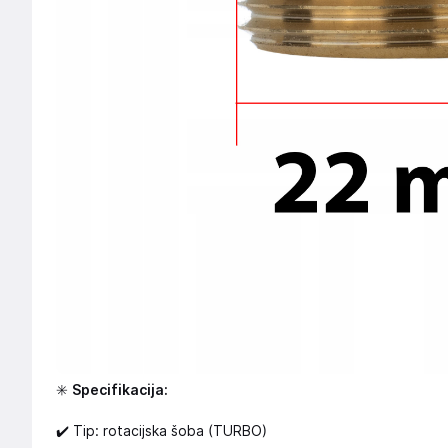
✳️
Specifikacija:
✔️ Tip: rotacijska šoba (TURBO)