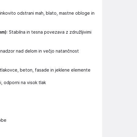
učinkovito odstrani mah, blato, mastne obloge in
mm)
: Stabilna in tesna povezava z združljivimi
i nadzor nad delom in večjo natančnost
 tlakovce, beton, fasade in jeklene elemente
, odporni na visok tlak
obe