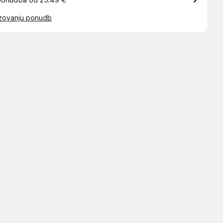
ponudba od 25.49 €
azovanju ponudb