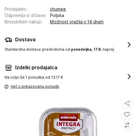
Prodajalec
:
shumee
Odpremlja iz države
:
Poljska
Brezskrben nakup
:
Možnost vračila v 14 dneh
Dostava
Standardna dostava
predvidoma od
ponedeljka, 17.8.
naprej
Izdelki prodajalca
Na voljo še
1 ponudba od 13.17 €
Več o prikazovanju ponudb