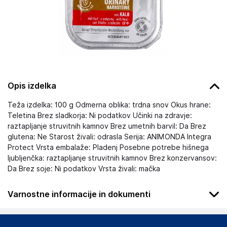
Opis izdelka
Teža izdelka: 100 g Odmerna oblika: trdna snov Okus hrane:
Teletina Brez sladkorja: Ni podatkov Učinki na zdravje:
raztapljanje struvitnih kamnov Brez umetnih barvil: Da Brez
glutena: Ne Starost živali: odrasla Serija: ANIMONDA Integra
Protect Vrsta embalaže: Pladenj Posebne potrebe hišnega
ljubljenčka: raztapljanje struvitnih kamnov Brez konzervansov:
Da Brez soje: Ni podatkov Vrsta živali: mačka
Varnostne informacije in dokumenti
Podatki o proizvajalcu
Podatki o proizvajalcu vključujejo informacije (naziv, naslov,