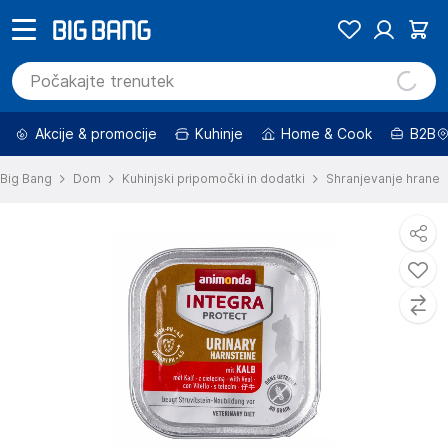
Akcije & promocije
Kuhinje
Home & Cook
B2B
Big Bang
Dom
Kuhinjski pripomočki in dodatki
Shranjevanje hrane