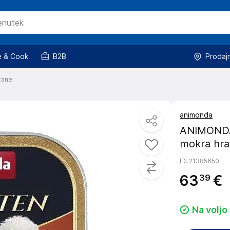
 & Cook
B2B
Prodaj
rane
animonda
ANIMONDA 
mokra hra
ID
: 21385650
63
€
39
Na voljo