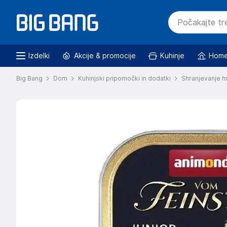
Izdelki
Akcije & promocije
Kuhinje
Home
Big Bang
Dom
Kuhinjski pripomočki in dodatki
Shranjevanje h