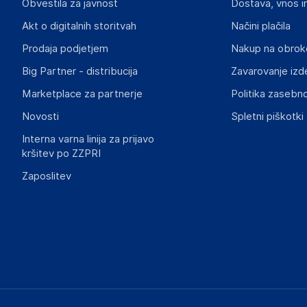
Obvestila za javnost
Dostava, vnos i
13-200
PL
Akt o digitalnih storitvah
Načini plačila
kontakt@manada.pl
Prodaja podjetjem
Nakup na obrok
Big Partner - distribucija
Zavarovanje izd
Marketplace za partnerje
Politika zasebno
Novosti
Spletni piškotki
Interna varna linija za prijavo
kršitev po ZZPRI
Zaposlitev