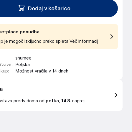
Dodaj v košarico
ketplace ponudba
p je mogoč izključno preko spleta.
Več informacij
shumee
države
:
Poljska
akup
:
Možnost vračila v 14 dneh
a
ostava
predvidoma od
petka, 14.8.
naprej