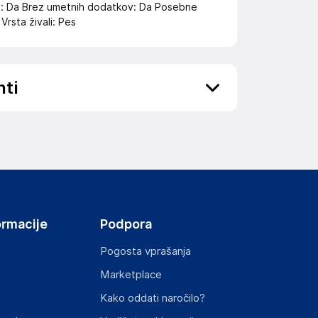
ena: Da Brez umetnih dodatkov: Da Posebne
rsta živali: Pes
nti
ov, državo in elektronski naslov) povezane s
ormacije
Podpora
Pogosta vprašanja
Marketplace
st izdelka z zahtevanimi predpisi.
Kako oddati naročilo?