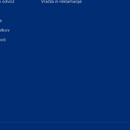
n odvoz
Vračila in reklamacije
e
elkov
sti