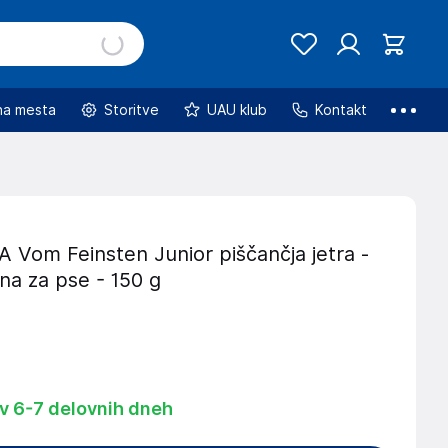
na mesta
Storitve
UAU klub
Kontakt
Vom Feinsten Junior piščančja jetra -
na za pse - 150 g
 v 6-7 delovnih dneh