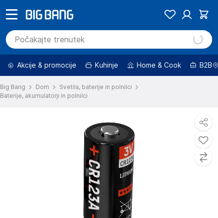
Akcije & promocije
Kuhinje
Home & Cook
B2B
Big Bang
Dom
Svetila, baterije in polnilci
Baterije, akumulatorji in polnilci