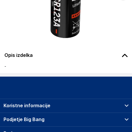
Opis izdelka
-
Koristne informacije
Prodajna mesta
Podjetje Big Bang
Splošni pogoji
O podjetju