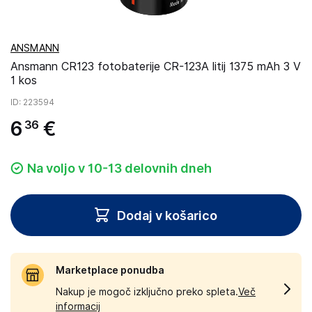
ANSMANN
Ansmann CR123 fotobaterije CR-123A litij 1375 mAh 3 V
1 kos
ID
: 223594
6
€
36
Na voljo v 10-13 delovnih dneh
Dodaj v košarico
Marketplace ponudba
Nakup je mogoč izključno preko spleta.
Več
informacij