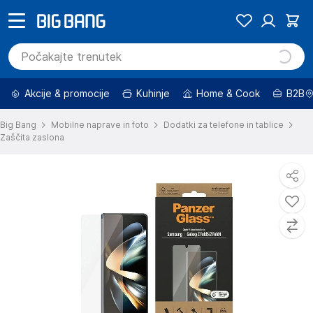
Akcije & promocije
Kuhinje
Home & Cook
B2B
Big Bang
Mobilne naprave in foto
Dodatki za telefone in tablice
Zaščita zaslona