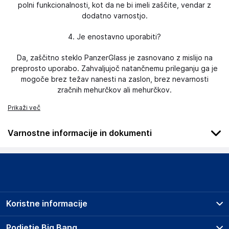
polni funkcionalnosti, kot da ne bi imeli zaščite, vendar z
dodatno varnostjo.
4. Je enostavno uporabiti?
Da, zaščitno steklo PanzerGlass je zasnovano z mislijo na
preprosto uporabo. Zahvaljujoč natančnemu prileganju ga je
mogoče brez težav nanesti na zaslon, brez nevarnosti
zračnih mehurčkov ali mehurčkov.
Prikaži več
Varnostne informacije in dokumenti
Podatki o proizvajalcu
Podatki o proizvajalcu vključujejo informacije (naziv, naslov,
državo in elektronski naslov) povezane s proizvajalcem
izdelka.
Koristne informacije
PANZERGLASS A/S
Delta 8, 8382 Hinnerup
Prodajna mesta
Podjetje Big Bang