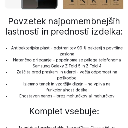
Povzetek najpomembnejših
lastnosti in prednosti izdelka:
Antibakterijska plast - odstranitev 99 % bakterij s površine
zaslona
Natančno prileganje – popolnoma se prilega telefonoma
Samsung Galaxy Z Fold 5 in Z Fold 4
Zaščita pred praskami in udarci - večja odpornost na
poškodbe
Izjemno tanek in vzdržljiv dizajn – ne vpliva na
funkcionalnost dotika
Enostaven nanos – brez mehurčkov ali mehurčkov
Komplet vsebuje:
1x antibakterijsko steklo PanzerGlass Classic Fit za