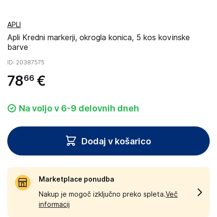
APLI
Apli Kredni markerji, okrogla konica, 5 kos kovinske
barve
ID
: 20387575
78
€
66
Na voljo v 6-9 delovnih dneh
Dodaj v košarico
Marketplace ponudba
Nakup je mogoč izključno preko spleta.
Več
informacij