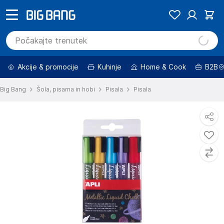
Akcije & promocije
Kuhinje
Home & Cook
B2B
Big Bang
Šola, pisarna in hobi
Pisala
Pisala