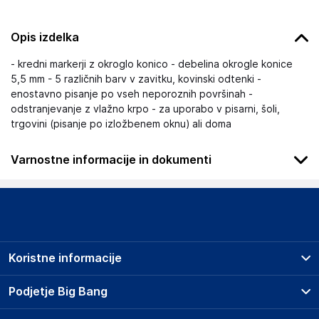
Opis izdelka
- kredni markerji z okroglo konico - debelina okrogle konice
5,5 mm - 5 različnih barv v zavitku, kovinski odtenki -
enostavno pisanje po vseh neporoznih površinah -
odstranjevanje z vlažno krpo - za uporabo v pisarni, šoli,
trgovini (pisanje po izložbenem oknu) ali doma
Varnostne informacije in dokumenti
Podatki o proizvajalcu
Podatki o proizvajalcu vključujejo informacije (naziv, naslov,
državo in elektronski naslov) povezane s proizvajalcem
izdelka.
Koristne informacije
APLI PAPER S.A.U.
AV. ARRAONA 120-124, 8210 BARBERA DEL VALLES
Prodajna mesta
Podjetje Big Bang
ES
Splošni pogoji
apli@apli.com
O podjetju