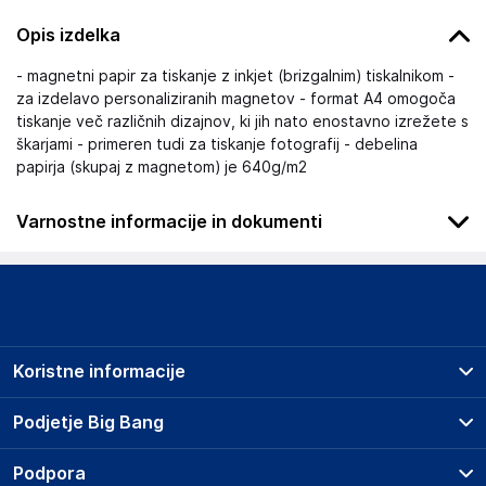
Opis izdelka
- magnetni papir za tiskanje z inkjet (brizgalnim) tiskalnikom -
za izdelavo personaliziranih magnetov - format A4 omogoča
tiskanje več različnih dizajnov, ki jih nato enostavno izrežete s
škarjami - primeren tudi za tiskanje fotografij - debelina
papirja (skupaj z magnetom) je 640g/m2
Varnostne informacije in dokumenti
Podatki o proizvajalcu
Podatki o proizvajalcu vključujejo informacije (naziv, naslov,
državo in elektronski naslov) povezane s proizvajalcem
izdelka.
Koristne informacije
APLI PAPER S.A.U.
AV. ARRAONA 120-124, 8210 BARBERA DEL VALLES
Prodajna mesta
Podjetje Big Bang
ES
Splošni pogoji
apli@apli.com
O podjetju
Podpora
Storitve