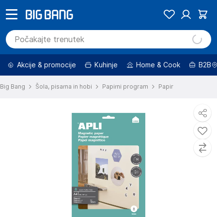
Akcije & promocije
Kuhinje
Home & Cook
B2B
Big Bang
Šola, pisarna in hobi
Papirni program
Papir