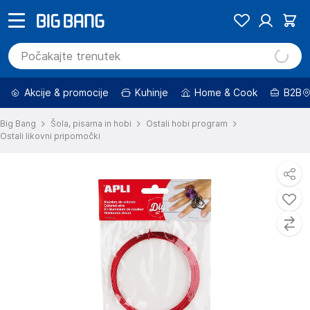
Akcije & promocije
Kuhinje
Home & Cook
B2B
Big Bang
Šola, pisarna in hobi
Ostali hobi program
Ostali likovni pripomočki