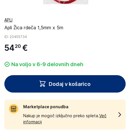
APLI
Apli Žica rdeča 1,5mm x 5m
ID
: 20455734
54
€
20
Na voljo v 6-9 delovnih dneh
Dodaj v košarico
Marketplace ponudba
Nakup je mogoč izključno preko spleta.
Več
informacij