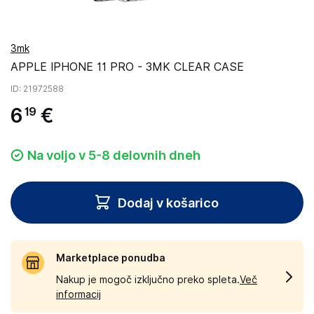
3mk
APPLE IPHONE 11 PRO - 3MK CLEAR CASE
ID
: 21972588
6
€
19
Na voljo v 5-8 delovnih dneh
Dodaj v košarico
Marketplace ponudba
Nakup je mogoč izključno preko spleta.
Več
informacij