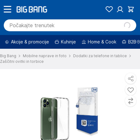
Akcije & promocije
Kuhinje
Home & Cook
B2B
Big Bang
Mobilne naprave in foto
Dodatki za telefone in tablice
Zaščitni ovitki in torbice