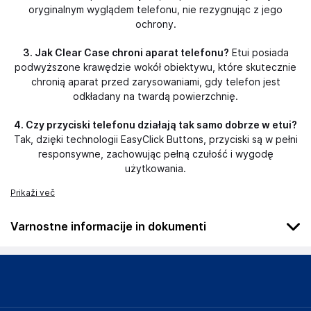
oryginalnym wyglądem telefonu, nie rezygnując z jego
ochrony.
3. Jak Clear Case chroni aparat telefonu?
Etui posiada
podwyższone krawędzie wokół obiektywu, które skutecznie
chronią aparat przed zarysowaniami, gdy telefon jest
odkładany na twardą powierzchnię.
4. Czy przyciski telefonu działają tak samo dobrze w etui?
Tak, dzięki technologii EasyClick Buttons, przyciski są w pełni
responsywne, zachowując pełną czułość i wygodę
użytkowania.
Prikaži več
Varnostne informacije in dokumenti
Podatki o proizvajalcu
Podatki o proizvajalcu vključujejo informacije (naziv, naslov,
državo in elektronski naslov) povezane s proizvajalcem
izdelka.