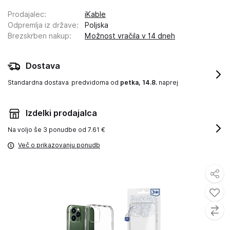
Prodajalec
:
iKable
Odpremlja iz države
:
Poljska
Brezskrben nakup
:
Možnost vračila v 14 dneh
Dostava
Standardna dostava
predvidoma od
petka, 14.8.
naprej
Izdelki prodajalca
Na voljo še
3 ponudbe od 7.61 €
Več o prikazovanju ponudb