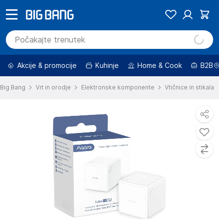
Akcije & promocije
Kuhinje
Home & Cook
B2B
Big Bang
Vrt in orodje
Elektronske komponente
Vtičnice in stikala