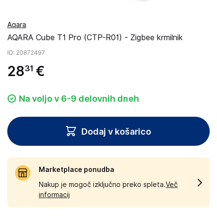
Aqara
AQARA Cube T1 Pro (CTP-R01) - Zigbee krmilnik
ID
: 20872497
28
€
31
Na voljo v 6-9 delovnih dneh
Dodaj v košarico
Marketplace ponudba
Nakup je mogoč izključno preko spleta.
Več
informacij