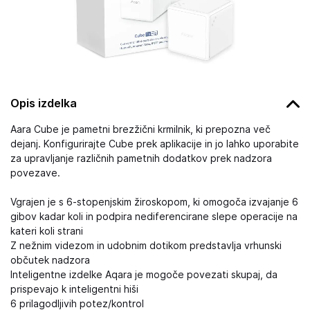
Opis izdelka
Aara Cube je pametni brezžični krmilnik, ki prepozna več
dejanj. Konfigurirajte Cube prek aplikacije in jo lahko uporabite
za upravljanje različnih pametnih dodatkov prek nadzora
povezave.
Vgrajen je s 6-stopenjskim žiroskopom, ki omogoča izvajanje 6
gibov kadar koli in podpira nediferencirane slepe operacije na
kateri koli strani
Z nežnim videzom in udobnim dotikom predstavlja vrhunski
občutek nadzora
Inteligentne izdelke Aqara je mogoče povezati skupaj, da
prispevajo k inteligentni hiši
6 prilagodljivih potez/kontrol