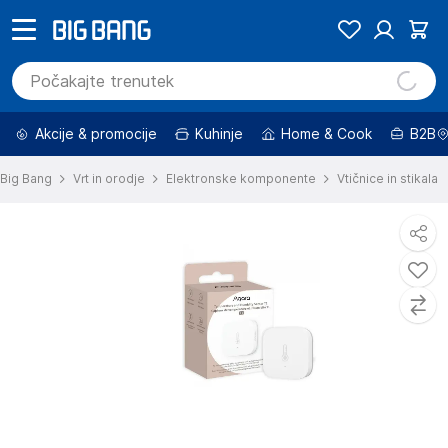
Akcije & promocije
Kuhinje
Home & Cook
B2B
Big Bang
Vrt in orodje
Elektronske komponente
Vtičnice in stikala