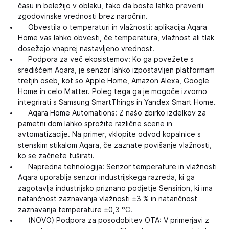
času in beležijo v oblaku, tako da boste lahko preverili
zgodovinske vrednosti brez naročnin.
Obvestila o temperaturi in vlažnosti: aplikacija Aqara
Home vas lahko obvesti, če temperatura, vlažnost ali tlak
dosežejo vnaprej nastavljeno vrednost.
Podpora za več ekosistemov: Ko ga povežete s
središčem Aqara, je senzor lahko izpostavljen platformam
tretjih oseb, kot so Apple Home, Amazon Alexa, Google
Home in celo Matter. Poleg tega ga je mogoče izvorno
integrirati s Samsung SmartThings in Yandex Smart Home.
Aqara Home Automations: Z našo zbirko izdelkov za
pametni dom lahko sprožite različne scene in
avtomatizacije. Na primer, vklopite odvod kopalnice s
stenskim stikalom Aqara, če zaznate povišanje vlažnosti,
ko se začnete tuširati.
Napredna tehnologija: Senzor temperature in vlažnosti
Aqara uporablja senzor industrijskega razreda, ki ga
zagotavlja industrijsko priznano podjetje Sensirion, ki ima
natančnost zaznavanja vlažnosti ±3 % in natančnost
zaznavanja temperature ±0,3 °C.
(NOVO) Podpora za posodobitev OTA: V primerjavi z