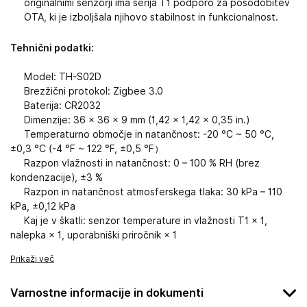
originalnimi senzorji ima serija T1 podporo za posodobitev
OTA, ki je izboljšala njihovo stabilnost in funkcionalnost.
Tehnični podatki:
Model: TH-S02D
Brezžični protokol: Zigbee 3.0
Baterija: CR2032
Dimenzije: 36 × 36 × 9 mm (1,42 × 1,42 × 0,35 in.)
Temperaturno območje in natančnost: -20 °C ~ 50 °C,
±0,3 °C (-4 °F ~ 122 °F, ±0,5 °F）
Razpon vlažnosti in natančnost: 0 – 100 % RH (brez
kondenzacije), ±3 %
Razpon in natančnost atmosferskega tlaka: 30 kPa – 110
kPa, ±0,12 kPa
Kaj je v škatli: senzor temperature in vlažnosti T1 × 1,
nalepka × 1, uporabniški priročnik × 1
Prikaži več
Varnostne informacije in dokumenti