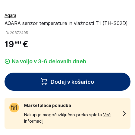
Aqara
AQARA senzor temperature in vlažnosti T1 (TH-S02D)
ID
: 20872495
19
€
90
Na voljo v 3-6 delovnih dneh
Dodaj v košarico
Marketplace ponudba
Nakup je mogoč izključno preko spleta.
Več
informacij