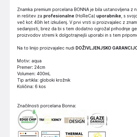
Znamka premium porcelana BONNA je bila ustanovljena z n
in rešitev za
profesionalne
(HoReCa)
uporabnike
, s svo
več kot 40ih let izkušenj. V prvi vrsti si proizvajalec z 
sedanjosti, brez da bi s tem dodatno ogrožal prihodnje gen
proizvodov stremi k dolgotrajnejši uporabi in s tem pripom
Na to linijo proizvajalec nudi
DOŽIVLJENJSKO GARANCIJ
Motiv: aqua
Premer: 24cm
Volumen: 400mL
Tip artikla: globoki krožnik
Količina: 6 kos
Značilnosti porcelana Bonna: