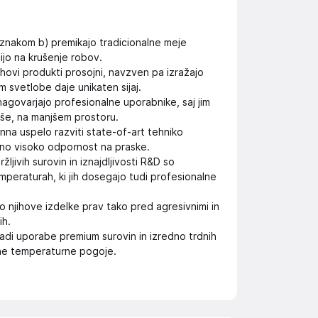
 znakom b) premikajo tradicionalne meje
cijo na krušenje robov.
hovi produkti prosojni, navzven pa izražajo
 svetlobe daje unikaten sijaj.
nagovarjajo profesionalne uporabnike, saj jim
jše, na manjšem prostoru.
onna uspelo razviti state-of-art tehniko
dno visoko odpornost na praske.
ljivih surovin in iznajdljivosti R&D so
emperaturah, ki jih dosegajo tudi profesionalne
o njihove izdelke prav tako pred agresivnimi in
ih.
radi uporabe premium surovin in izredno trdnih
ne temperaturne pogoje.