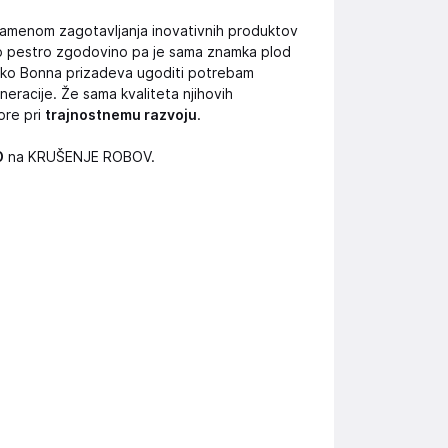
amenom zagotavljanja inovativnih produktov
jo pestro zgodovino pa je sama znamka plod
znamko Bonna prizadeva ugoditi potrebam
eracije. Že sama kvaliteta njihovih
ore pri
trajnostnemu razvoju
.
O
na KRUŠENJE ROBOV.