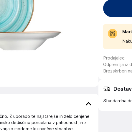
Mar
Naku
Prodajalec
:
Odpremlja iz 
Brezskrben n
Dostav
Standardna d
ročno. Z uporabo te najstarejše in zelo cenjene
nsko dediščino porcelana v prihodnost, in z
tvarjajo moderne kulinarične stvaritve.