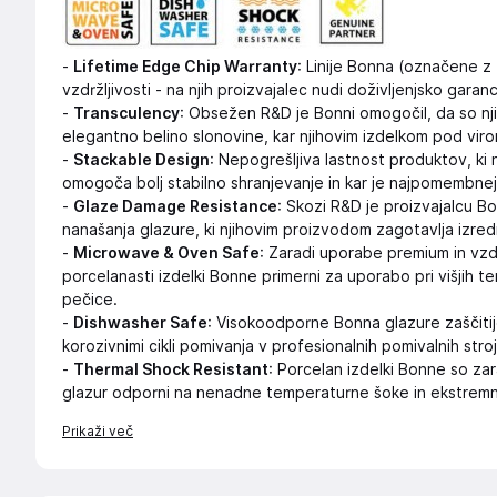
-
Lifetime Edge Chip Warranty
: Linije Bonna (označene z
vzdržljivosti - na njih proizvajalec nudi doživljenjsko garan
-
Transculency
: Obsežen R&D je Bonni omogočil, da so nji
elegantno belino slonovine, kar njihovim izdelkom pod virom
-
Stackable Design
: Nepogrešljiva lastnost produktov, ki 
omogoča bolj stabilno shranjevanje in kar je najpomembne
-
Glaze Damage Resistance
: Skozi R&D je proizvajalcu B
nanašanja glazure, ki njihovim proizvodom zagotavlja izre
-
Microwave & Oven Safe
: Zaradi uporabe premium in vzdrž
porcelanasti izdelki Bonne primerni za uporabo pri višjih t
pečice.
-
Dishwasher Safe
: Visokoodporne Bonna glazure zaščitij
korozivnimi cikli pomivanja v profesionalnih pomivalnih stroj
-
Thermal Shock Resistant
: Porcelan izdelki Bonne so za
glazur odporni na nenadne temperaturne šoke in ekstrem
Prikaži več