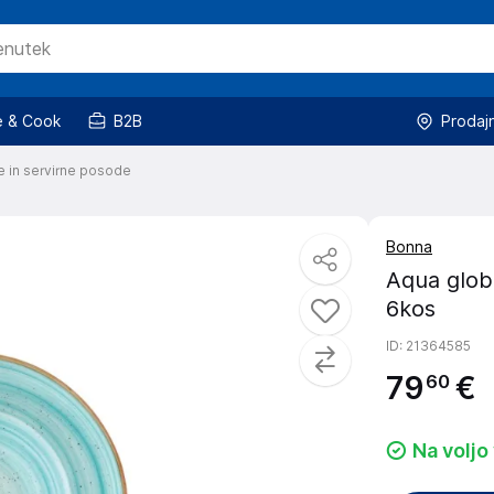
 & Cook
B2B
Prodaj
e in servirne posode
Bonna
Aqua glob
6kos
ID
: 21364585
79
€
60
Na voljo