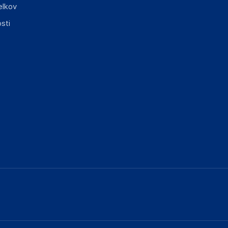
elkov
sti