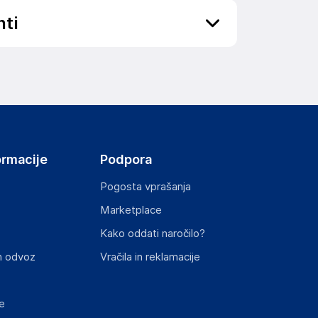
nti
ov, državo in elektronski naslov) povezane s
ormacije
Podpora
Pogosta vprašanja
Marketplace
st izdelka z zahtevanimi predpisi.
Kako oddati naročilo?
n odvoz
Vračila in reklamacije
e