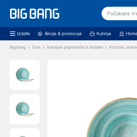
Izdelki
Akcije & promocije
Kuhinje
Home
Big Bang
Dom
Kuhinjski pripomočki in dodatki
Krožniki, skled