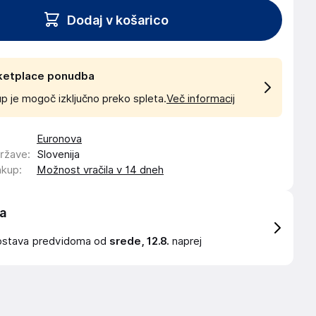
Dodaj v košarico
ketplace ponudba
p je mogoč izključno preko spleta.
Več informacij
Euronova
države
:
Slovenija
akup
:
Možnost vračila v 14 dneh
a
ostava
predvidoma od
srede, 12.8.
naprej