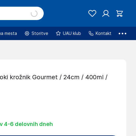
na mesta
Storitve
UAU klub
Kontakt
oki krožnik Gourmet / 24cm / 400ml /
 v 4-6 delovnih dneh