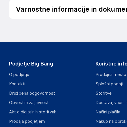
Varnostne informacije in dokume
Podatki o proizvajalcu
Podatki o proizvajalcu vključujejo informacije (naziv, nasl
proizvajalcem izdelka.
Euronova d.o.o.
Brnčičeva ulica 13, 1000 Ljubljana
Slovenija
Podjetje Big Bang
Koristne inf
info@euronova.si
O podjetju
Prodajna mesta
Odgovorna oseba v EU
Kontakti
Splošni pogoji
Gospodarski subjekt s sedežem v EU, ki zagotavlja skladno
Družbena odgovornost
Storitve
Euronova d.o.o.
Obvestila za javnost
Dostava, vnos i
Brnčičeva ulica 13, 1000 Ljubljana
Slovenija
Akt o digitalnih storitvah
Načini plačila
info@euronova.si
Prodaja podjetjem
Nakup na obrok