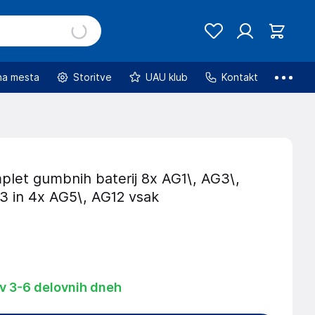
na mesta
Storitve
UAU klub
Kontakt
plet gumbnih baterij 8x AG1\, AG3\,
3 in 4x AG5\, AG12 vsak
 v 3-6 delovnih dneh