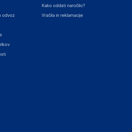
Kako oddati naročilo?
n odvoz
Vračila in reklamacije
e
elkov
sti