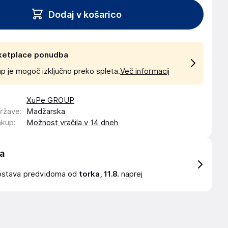
Dodaj v košarico
ketplace ponudba
p je mogoč izključno preko spleta.
Več informacij
XuPe GROUP
države
:
Madžarska
akup
:
Možnost vračila v 14 dneh
a
ostava
predvidoma od
torka, 11.8.
naprej