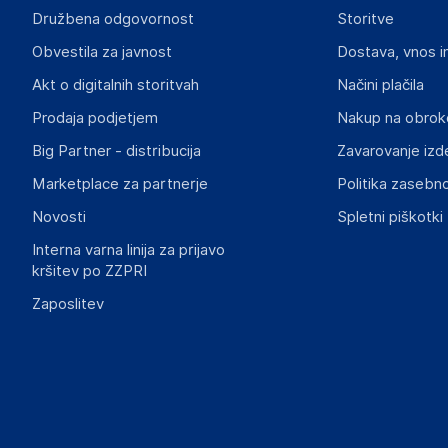
Družbena odgovornost
Storitve
EINPARTS AUTOMOTIVE
Obvestila za javnost
Dostava, vnos i
Poljska
Poljska
Akt o digitalnih storitvah
Načini plačila
https://b2b.einparts.eu
Prodaja podjetjem
Nakup na obrok
Big Partner - distribucija
Zavarovanje izd
Marketplace za partnerje
Politika zasebno
Novosti
Spletni piškotki
Interna varna linija za prijavo
kršitev po ZZPRI
Zaposlitev