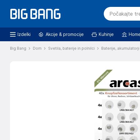
Izdelki
Akcije & promocije
Kuhinje
Home
Big Bang
Dom
Svetila, baterije in polnilci
Baterije, akumulatorji 