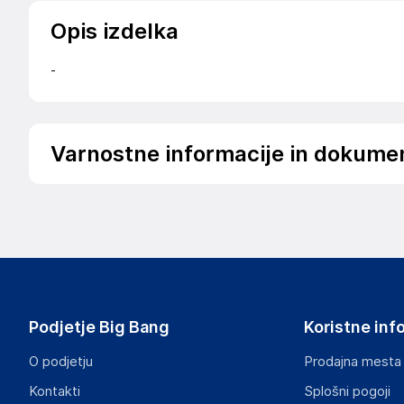
Opis izdelka
-
Varnostne informacije in dokume
Podatki o proizvajalcu
Podatki o proizvajalcu vključujejo informacije (naziv, nasl
proizvajalcem izdelka.
EINPARTS AUTOMOTIVE
Poljska
Poljska
Podjetje Big Bang
Koristne inf
https://b2b.einparts.eu
O podjetju
Prodajna mesta
Odgovorna oseba v EU
Kontakti
Splošni pogoji
Gospodarski subjekt s sedežem v EU, ki zagotavlja skladno