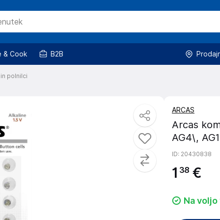
 & Cook
B2B
Prodaj
in polnilci
ARCAS
Arcas kom
AG4\, AG1
ID
: 20430838
1
€
38
Na voljo