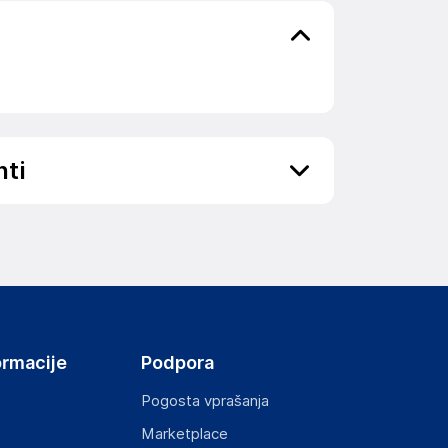
nti
ov, državo in elektronski naslov) povezane s
ormacije
Podpora
Pogosta vprašanja
Marketplace
st izdelka z zahtevanimi predpisi.