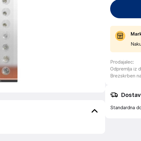
Mar
Naku
Prodajalec
:
Odpremlja iz 
Brezskrben n
Dostav
Standardna d