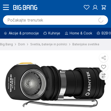
Akcije & promocije
Kuhinje
Home & Cook
B2B
Big Bang
Dom
Svetila, baterije in polnilci
Baterijske svetilke