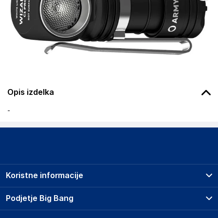
Opis izdelka
-
Koristne informacije
Prodajna mesta
Podjetje Big Bang
Splošni pogoji
O podjetju