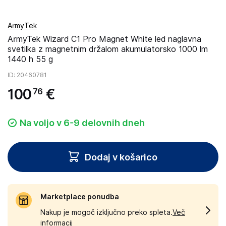
ArmyTek
ArmyTek Wizard C1 Pro Magnet White led naglavna
svetilka z magnetnim držalom akumulatorsko 1000 lm
1440 h 55 g
ID
: 20460781
100
€
76
Na voljo v 6-9 delovnih dneh
Dodaj v košarico
Marketplace ponudba
Nakup je mogoč izključno preko spleta.
Več
informacij