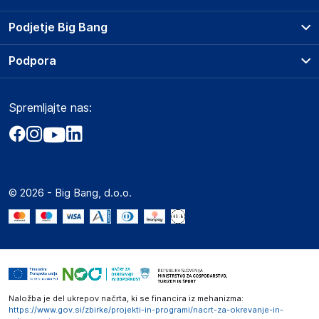
Prodajna mesta
Podjetje Big Bang
Splošni pogoji
O podjetju
Podpora
Storitve
Kontakti
Dostava, vnos in odvoz
Pogosta vprašanja
Družbena odgovornost
Načini plačila
Spremljajte nas:
Marketplace
Obvestila za javnost
Nakup na obroke
Kako oddati naročilo?
Akt o digitalnih storitvah
Zavarovanje izdelkov
Vračila in reklamacije
Prodaja podjetjem
Politika zasebnosti
Big Partner - distribucija
Spletni piškotki
© 2026 - Big Bang, d.o.o.
Marketplace za partnerje
Novosti
Interna varna linija za prijavo kršitev po ZZPRI
Zaposlitev
Naložba je del ukrepov načrta, ki se financira iz mehanizma:
https://www.gov.si/zbirke/projekti-in-programi/nacrt-za-okrevanje-in-