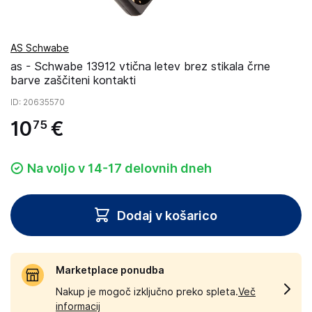
AS Schwabe
as - Schwabe 13912 vtična letev brez stikala črne
barve zaščiteni kontakti
ID
: 20635570
10
€
75
Na voljo v 14-17 delovnih dneh
Dodaj v košarico
Marketplace ponudba
Nakup je mogoč izključno preko spleta.
Več
informacij