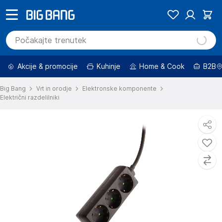
Akcije & promocije
Kuhinje
Home & Cook
B2B
Big Bang
Vrt in orodje
Elektronske komponente
Električni razdelilniki