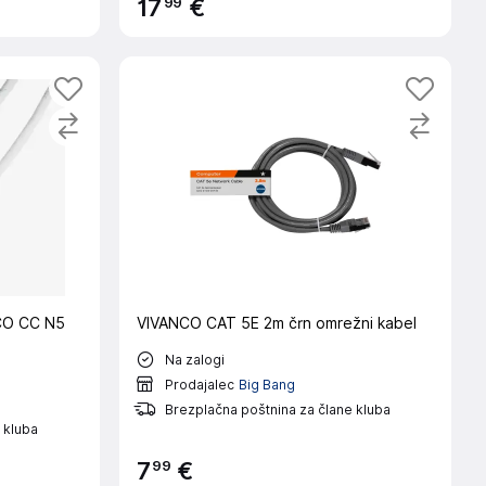
99
17
€
CO CC N5
VIVANCO CAT 5E 2m črn omrežni kabel
Na zalogi
Prodajalec
Big Bang
Brezplačna poštnina za člane kluba
 kluba
99
7
€