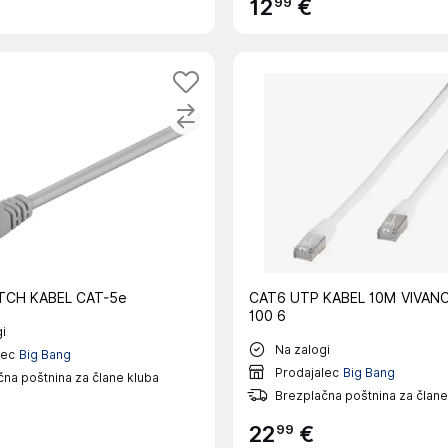
99
12
€
TCH KABEL CAT-5e
CAT6 UTP KABEL 10M VIVAN
100 6
i
Na zalogi
lec
Big Bang
Prodajalec
Big Bang
na poštnina za člane kluba
Brezplačna poštnina za člane
99
22
€