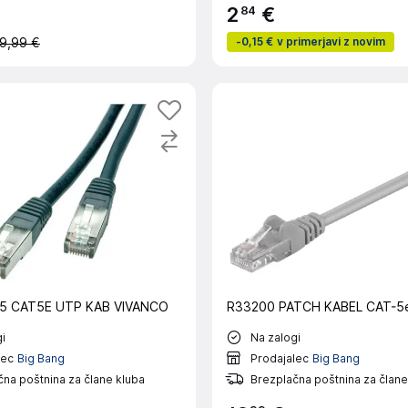
84
2
€
-
0,15 €
v primerjavi z novim
9,99 €
5 CAT5E UTP KAB VIVANCO
R33200 PATCH KABEL CAT-5
i
Na zalogi
lec
Big Bang
Prodajalec
Big Bang
na poštnina za člane kluba
Brezplačna poštnina za člane