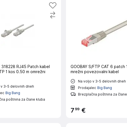
 318228 RJ45 Patch kabel
GOOBAY S/FTP CAT 6 patch 1
TP 1 kos 0.50 m omrežni
mrežni povezovalni kabel
Na voljo v 3-5 delovnih dneh
 v 3-5 delovnih dneh
Prodajalec
Big Bang
lec
Big Bang
Brezplačna poštnina za člane
na poštnina za člane kluba
99
7
€