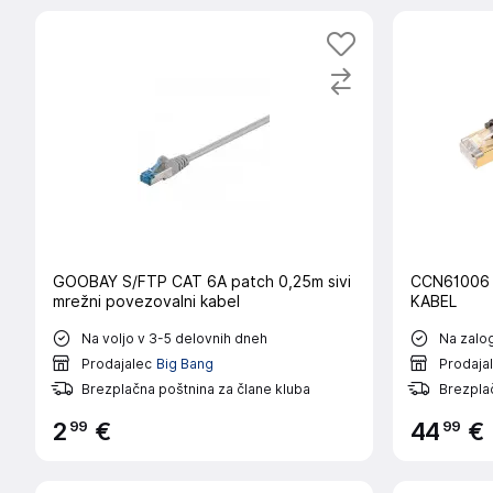
GOOBAY S/FTP CAT 6A patch 0,25m sivi
CCN61006 
mrežni povezovalni kabel
KABEL
Na voljo v 3-5 delovnih dneh
Na zalog
Prodajalec
Big Bang
Prodaja
Brezplačna poštnina za člane kluba
Brezplač
99
99
2
€
44
€