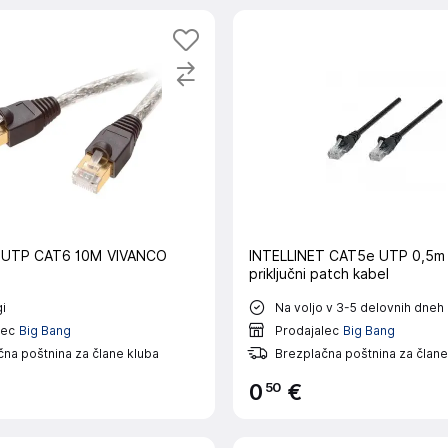
UTP CAT6 10M VIVANCO
INTELLINET CAT5e UTP 0,5m 
priključni patch kabel
i
Na voljo v 3-5 delovnih dneh
lec
Big Bang
Prodajalec
Big Bang
na poštnina za člane kluba
Brezplačna poštnina za člane
50
0
€