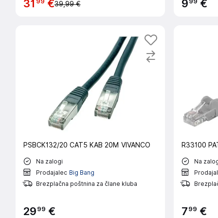
99
99
31
€
9
€
39,99 €
PSBCK132/20 CAT5 KAB 20M VIVANCO
R33100 PA
Na zalogi
Na zalog
Prodajalec
Big Bang
Prodaja
Brezplačna poštnina za člane kluba
Brezplač
99
99
29
€
7
€