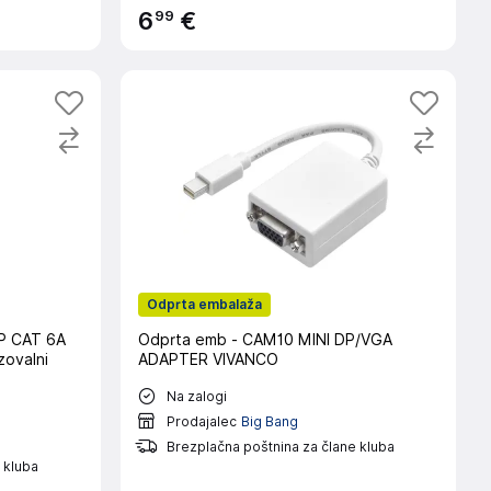
99
6
€
Odprta embalaža
TP CAT 6A
Odprta emb - CAM10 MINI DP/VGA
zovalni
ADAPTER VIVANCO
Na zalogi
Prodajalec
Big Bang
Brezplačna poštnina za člane kluba
 kluba