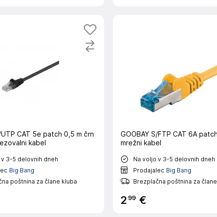
UTP CAT 5e patch 0,5 m črn
GOOBAY S/FTP CAT 6A patch
ezovalni kabel
mrežni kabel
 v 3-5 delovnih dneh
Na voljo v 3-5 delovnih dneh
lec
Big Bang
Prodajalec
Big Bang
na poštnina za člane kluba
Brezplačna poštnina za člane
99
2
€