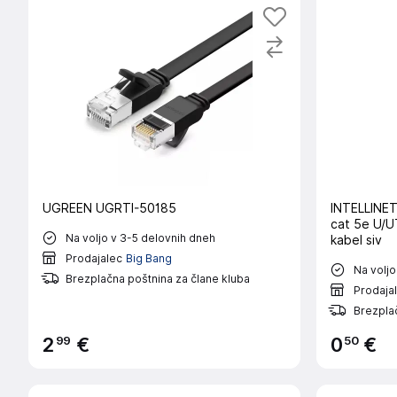
UGREEN UGRTI-50185
INTELLINET
cat 5e U/U
Na voljo v 3-5 delovnih dneh
kabel siv
Prodajalec
Big Bang
Na voljo
Brezplačna poštnina za člane kluba
Prodaja
Brezplač
99
50
2
€
0
€