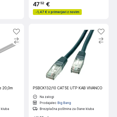
52
47
€
-
1,47 €
v primerjavi z novim
e 20,0m
PSBCK132/10 CAT5E UTP KAB VIVANCO
Na zalogi
Prodajalec
Big Bang
 kluba
Brezplačna poštnina za člane kluba