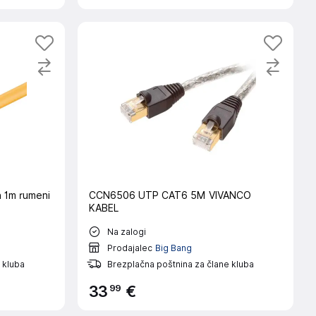
 1m rumeni
CCN6506 UTP CAT6 5M VIVANCO
KABEL
Na zalogi
Prodajalec
Big Bang
 kluba
Brezplačna poštnina za člane kluba
99
33
€