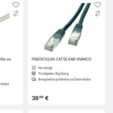
0m siv
PSBCK132/40 CAT5E KAB VIVANCO
Na zalogi
Prodajalec
Big Bang
Brezplačna poštnina za člane kluba
 kluba
99
39
€