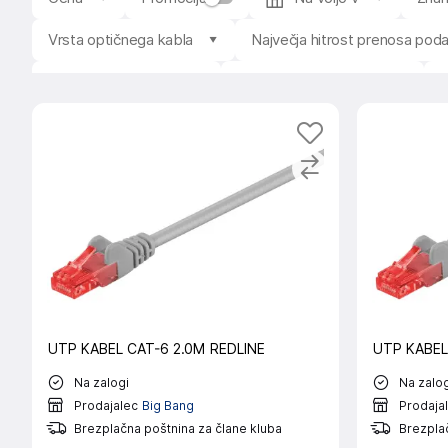
Vrsta optičnega kabla
Največja hitrost prenosa pod
Material prevodnika
Debelina kabla (AWG)
UTP KABEL CAT-6 2.0M REDLINE
UTP KABEL
Na zalogi
Na zalog
Prodajalec
Big Bang
Prodaja
Brezplačna poštnina za člane kluba
Brezplač