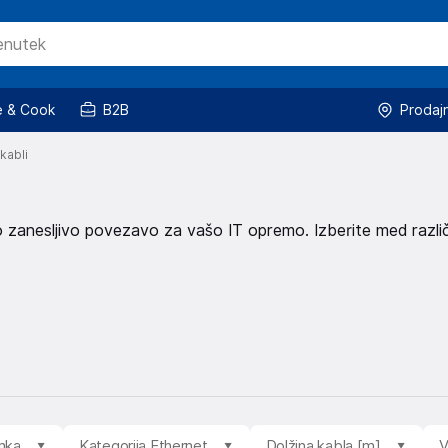
 & Cook
B2B
Prodaj
kabli
o zanesljivo povezavo za vašo IT opremo. Izberite med razli
mka
Kategorija Ethernet
Dolžina kabla [m]
V