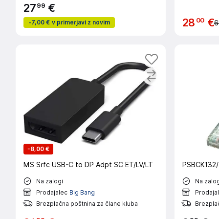
99
27
€
00
28
€
-
7,00 €
v primerjavi z novim
6
-
8,00 €
MS Srfc USB-C to DP Adpt SC ET/LV/LT
PSBCK132/
Na zalogi
Na zalog
Prodajalec
Big Bang
Prodaja
Brezplačna poštnina za člane kluba
Brezplač