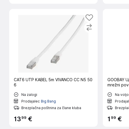
CAT6 UTP KABEL 5m VIVANCO CC N5 50
GOOBAY U/
6
mrežni pov
Na zalogi
Na voljo
Prodajalec
Big Bang
Prodaja
Brezplačna poštnina za člane kluba
Brezplač
99
99
13
€
1
€