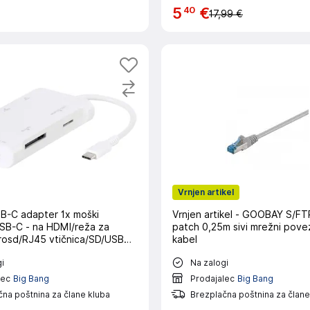
40
5
€
17,99 €
Vrnjen artikel
B-C adapter 1x moški
Vrnjen artikel - GOOBAY S/F
SB-C - na HDMI/reža za
patch 0,25m sivi mrežni pove
crosd/RJ45 vtičnica/SD/USB
kabel
A (USB 3.0)/USB 3.2 gen.
i
Na zalogi
lec
Big Bang
Prodajalec
Big Bang
na poštnina za člane kluba
Brezplačna poštnina za člane