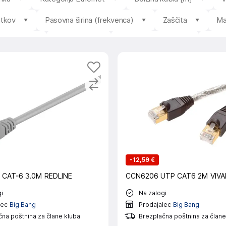
atkov
Pasovna širina (frekvenca)
Zaščita
Ma
Uporaba
Značilnosti
Povprečna ocena
Razpo
-
12,59 €
 CAT-6 3.0M REDLINE
CCN6206 UTP CAT6 2M VIV
i
Na zalogi
lec
Big Bang
Prodajalec
Big Bang
na poštnina za člane kluba
Brezplačna poštnina za člane