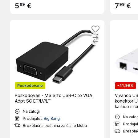
99
99
5
€
7
€
Poškodovano
-
41,99 €
Poškodovan - MS Srfc USB-C to VGA
Vivanco US
Adpt SC ET/LV/LT
konektor U
kartico mi
Na zalogi
3.2 gen. 1 
Na zalog
Prodajalec
Big Bang
Prodaja
Brezplačna poštnina za člane kluba
Brezplač