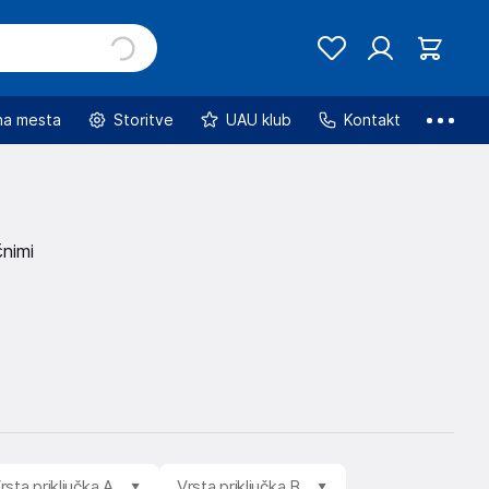
na mesta
Storitve
UAU klub
Kontakt
čnimi
rsta priključka A
Vrsta priključka B