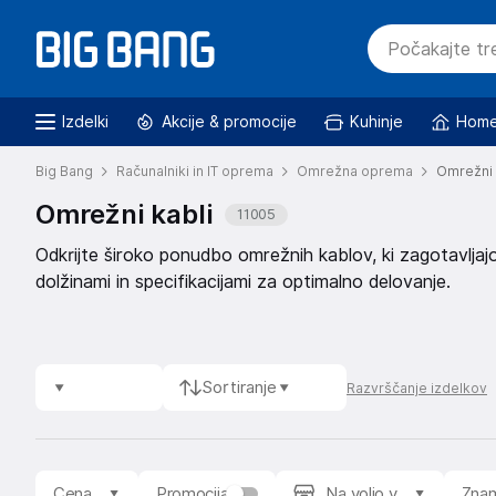
Izdelki
Akcije & promocije
Kuhinje
Home
Big Bang
Računalniki in IT oprema
Omrežna oprema
Omrežni 
Omrežni kabli
11005
Odkrijte široko ponudbo omrežnih kablov, ki zagotavljaj
dolžinami in specifikacijami za optimalno delovanje.
Sortiranje
Razvrščanje izdelkov
Cena
Promocija
Na voljo v
Zna