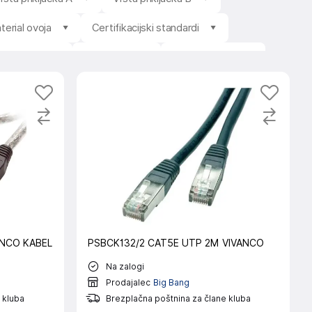
terial ovoja
Certifikacijski standardi
ložljivost
Prodajalec
Stanje izdelka
ANCO KABEL
PSBCK132/2 CAT5E UTP 2M VIVANCO
Na zalogi
Prodajalec
Big Bang
 kluba
Brezplačna poštnina za člane kluba