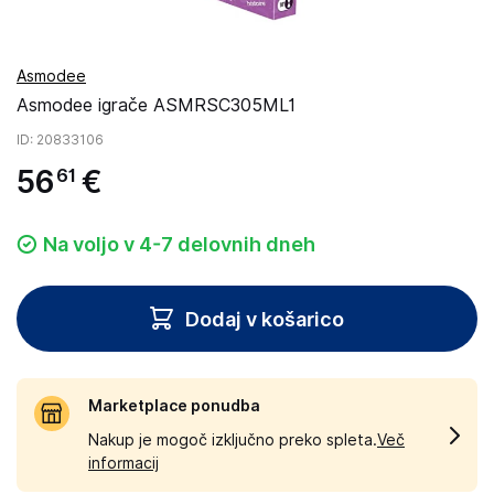
Asmodee
Asmodee igrače ASMRSC305ML1
ID
: 20833106
56
€
61
Na voljo v 4-7 delovnih dneh
Dodaj v košarico
Marketplace ponudba
Nakup je mogoč izključno preko spleta.
Več
informacij