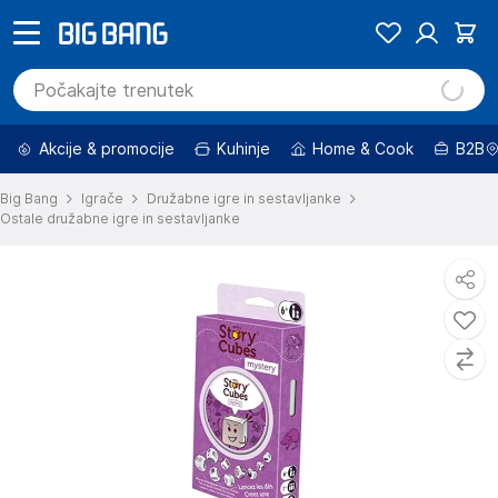
Akcije & promocije
Kuhinje
Home & Cook
B2B
Big Bang
Igrače
Družabne igre in sestavljanke
Ostale družabne igre in sestavljanke