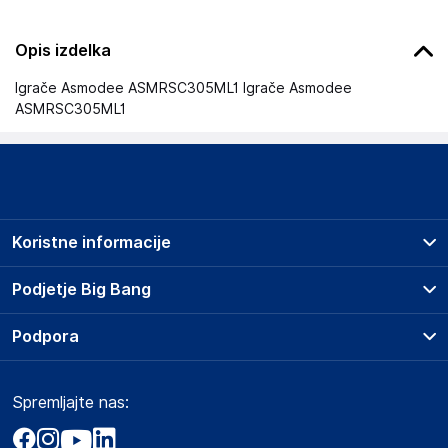
Opis izdelka
Igrače Asmodee ASMRSC305ML1 Igrače Asmodee
ASMRSC305ML1
Koristne informacije
Prodajna mesta
Podjetje Big Bang
Splošni pogoji
O podjetju
Podpora
Storitve
Kontakti
Dostava, vnos in odvoz
Pogosta vprašanja
Družbena odgovornost
Načini plačila
Spremljajte nas:
Marketplace
Obvestila za javnost
Nakup na obroke
Kako oddati naročilo?
Akt o digitalnih storitvah