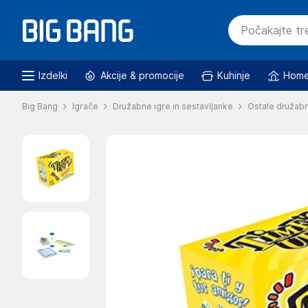
Izdelki
Akcije & promocije
Kuhinje
Home
Big Bang
Igrače
Družabne igre in sestavljanke
Ostale družabn