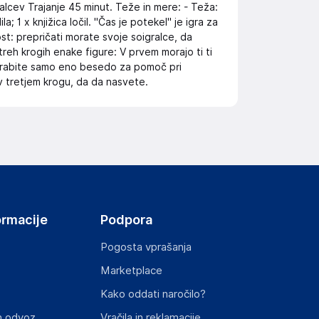
ralcev Trajanje 45 minut. Teže in mere: - Teža:
; 1 x knjižica ločil. "Čas je potekel" je igra za
prost: prepričati morate svoje soigralce, da
v treh krogih enake figure: V prvem morajo ti ti
orabite samo eno besedo za pomoč pri
v tretjem krogu, da da nasvete.
ormacije
Podpora
Pogosta vprašanja
Marketplace
Kako oddati naročilo?
n odvoz
Vračila in reklamacije