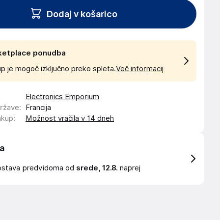
Dodaj v košarico
ketplace ponudba
p je mogoč izključno preko spleta.
Več informacij
Electronics Emporium
države
:
Francija
akup
:
Možnost vračila v 14 dneh
a
ostava
predvidoma od
srede, 12.8.
naprej