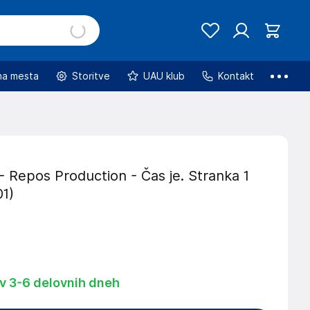
na mesta
Storitve
UAU klub
Kontakt
 Repos Production - Čas je. Stranka 1
1)
 v 3-6 delovnih dneh