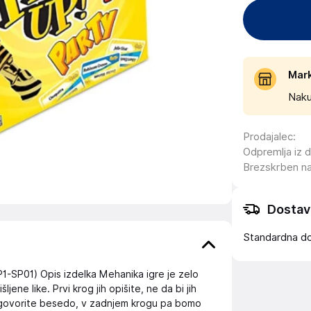
Mar
Naku
Prodajalec
:
Odpremlja iz 
Brezskrben n
Dostav
Standardna d
1-SP01) Opis izdelka Mehanika igre je zelo
jene like. Prvi krog jih opišite, ne da bi jih
izgovorite besedo, v zadnjem krogu pa bomo