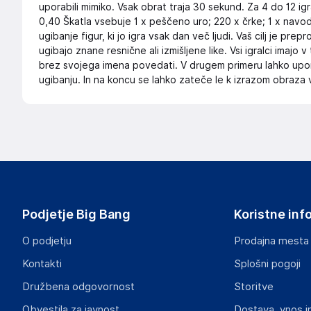
uporabili mimiko. Vsak obrat traja 30 sekund. Za 4 do 12 ig
0,40 Škatla vsebuje 1 x peščeno uro; 220 x črke; 1 x navodila
ugibanje figur, ki jo igra vsak dan več ljudi. Vaš cilj je pre
ugibajo znane resnične ali izmišljene like. Vsi igralci imajo 
brez svojega imena povedati. V drugem primeru lahko up
ugibanju. In na koncu se lahko zateče le k izrazom obraza 
Podjetje Big Bang
Koristne inf
O podjetju
Prodajna mesta
Kontakti
Splošni pogoji
Družbena odgovornost
Storitve
Obvestila za javnost
Dostava, vnos i