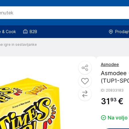
 & Cook
B2B
Prodaj
e igre in sestavljanke
Asmodee
Asmodee -
(TUP1-SP0
ID
: 20833183
31
€
93
Na voljo