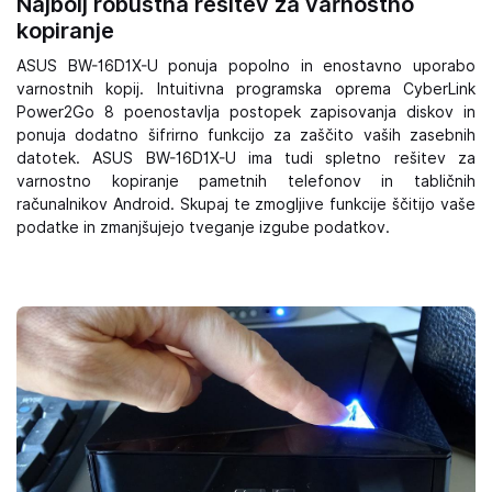
Najbolj robustna rešitev za varnostno
kopiranje
ASUS BW-16D1X-U ponuja popolno in enostavno uporabo
varnostnih kopij. Intuitivna programska oprema CyberLink
Power2Go 8 poenostavlja postopek zapisovanja diskov in
ponuja dodatno šifrirno funkcijo za zaščito vaših zasebnih
datotek. ASUS BW-16D1X-U ima tudi spletno rešitev za
varnostno kopiranje pametnih telefonov in tabličnih
računalnikov Android. Skupaj te zmogljive funkcije ščitijo vaše
podatke in zmanjšujejo tveganje izgube podatkov.