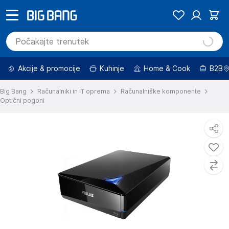
Akcije & promocije
Kuhinje
Home & Cook
B2B
Big Bang
Računalniki in IT oprema
Računalniške komponente
Optični pogoni