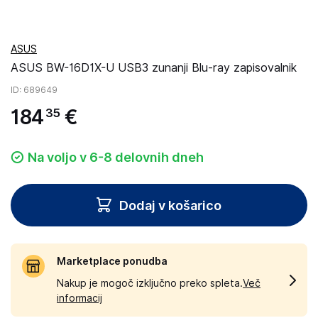
ASUS
ASUS BW-16D1X-U USB3 zunanji Blu-ray zapisovalnik
ID
: 689649
184
€
35
Na voljo v 6-8 delovnih dneh
Dodaj v košarico
Marketplace ponudba
Nakup je mogoč izključno preko spleta.
Več
informacij