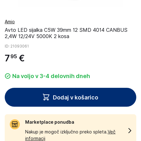
Amio
Avto LED sijalka C5W 39mm 12 SMD 4014 CANBUS
2,4W 12/24V 5000K 2 kosa
ID
: 21093061
7
€
95
Na voljo v 3-4 delovnih dneh
Dodaj v košarico
Marketplace ponudba
Nakup je mogoč izključno preko spleta.
Več
informacij