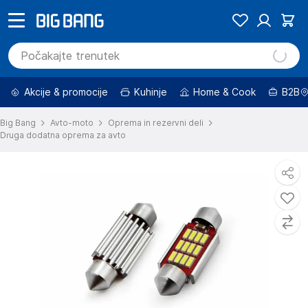
Akcije & promocije
Kuhinje
Home & Cook
B2B
Big Bang
Avto-moto
Oprema in rezervni deli
Druga dodatna oprema za avto