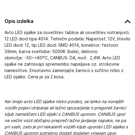
Opis izdelka
Avto LED sijalke za osvetlitev tablice ali osvetlitev notranjosti.
12 LED diod tipa 4014. Tehnični podatki: Napetost: 12V, število
LED diod: 12, tip LED diod: SMD 4014, konektor: festoon
39mm, barva svetlobe: 5000K (bela), delovno
območje: -30~+80°C, CANBUS: DA, moč: 2,4W. Avto LED
sijalke ne zahtevajo spremembo napeljave oz. strokovne
namestitve. Enostavno zamenjajte žarnico s sufitno nitko z
LED sijalko. Cena je za 2 kosa.
Ker imajo avto LED sijalke nizko porabo, se lahko na novejših
vozilih pojavi utripanje ali lažno opozarjanje o pregoreli žarnici
kljub nameščeni LED sijalki s CANBUS uporom. CANBUS upor
na večini vozil običajno prepreči lažno javljanje napake, ne pa
pri vseh, zato je pri nekaterih vozilih kljub uporabi LED sijalke s
CANBUS uporom potrebno dodati dodaten vmesen upor.