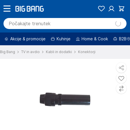
Akcije & promocije
Kuhinje
Home & Cook
B2B
Big Bang
TV in avdio
Kabli in dodatki
Konektorji