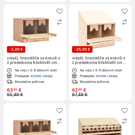
-
2,00 €
-
25,00 €
vidaXL Gnezdišče za kokoši z
vidaXL Gnezdišče za kokoši z
2 predelkoma 63x40x45 cm
2 predelkoma 63x40x65 cm
trdna borovina
trdna borovina
Na voljo v 6-8 delovnih dneh
Na voljo v 6-8 delovnih dneh
Prodajalec
Kotiček Udobja
Prodajalec
Kotiček Udobja
Brezplačna poštnina
Brezplačna poštnina
63
€
62
€
49
49
65,49 €
87,49 €