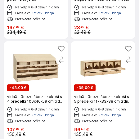
les jelke
Na voljo v 6-8 delovnih dneh
Na voljo v 6-8 delovnih dneh
Prodajalec
Kotiček Udobja
Prodajalec
Kotiček Udobja
Brezplačna poštnina
Brezplačna poštnina
167
€
23
€
49
49
234,49 €
32,49 €
-
43,00 €
-
39,00 €
vidaXL Gnezdišče za kokoši s
vidaXL Gnezdišče za kokoši s
4 predelki 106x40x59 cm trdna
5 predelki 117x33x38 cm trdna
borovina
borovina
Na voljo v 6-8 delovnih dneh
Na voljo v 6-8 delovnih dneh
Prodajalec
Kotiček Udobja
Prodajalec
Kotiček Udobja
Brezplačna poštnina
Brezplačna poštnina
107
€
96
€
49
49
150,49 €
135,49 €