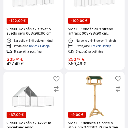
-
122,00 €
-
100,00 €
vidaXL Kokošnjak s svetlo
vidaXL Kokošnjak s streho
svetlo sivo 603x98x90 cm
antracit 603x98x90 cm
pocinkano jeklo
pocinkano jeklo
Na voljo v 6-8 delovnih dneh
Na voljo v 6-8 delovnih dneh
Prodajalec
Kotiček Udobja
Prodajalec
Kotiček Udobja
Brezplačna poštnina
Brezplačna poštnina
305
€
250
€
49
49
427,49 €
350,49 €
-
67,00 €
-
9,00 €
vidaXL Kokošnjak 4x2x2 m
vidaXL Krmilnica za ptice s
pocinkano jeklo
stojalom 37x28x100 cm trden