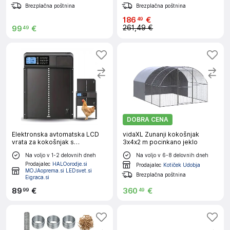
Brezplačna poštnina
Brezplačna poštnina
186
€
49
261,49 €
99
€
49
DOBRA CENA
Elektronska avtomatska LCD
vidaXL Zunanji kokošnjak
vrata za kokošnjak s
3x4x2 m pocinkano jeklo
programatorjem črna
Na voljo v 1-2 delovnih dneh
Na voljo v 6-8 delovnih dneh
Prodajalec
HALOorodje.si
Prodajalec
Kotiček Udobja
MOJAoprema.si LEDsvet.si
Brezplačna poštnina
Eigraca.si
89
€
360
€
99
49