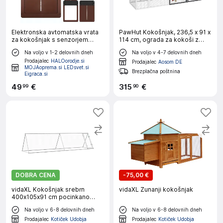
Elektronska avtomatska vrata
PawHut Kokošnjak, 236,5 x 91 x
za kokošnjak s senzorjem
114 cm, ograda za kokoši z
mraka 35x24cm rjava
gnezdilnico, zunanji ograda,
Na voljo v 1-2 delovnih dneh
Na voljo v 4-7 delovnih dneh
siva
Prodajalec
HALOorodje.si
Prodajalec
Aosom DE
MOJAoprema.si LEDsvet.si
Brezplačna poštnina
Eigraca.si
49
€
315
€
99
90
DOBRA CENA
-
75,00 €
vidaXL Kokošnjak srebrn
vidaXL Zunanji kokošnjak
400x105x91 cm pocinkano
jeklo
Na voljo v 6-8 delovnih dneh
Na voljo v 6-8 delovnih dneh
Prodajalec
Kotiček Udobja
Prodajalec
Kotiček Udobja