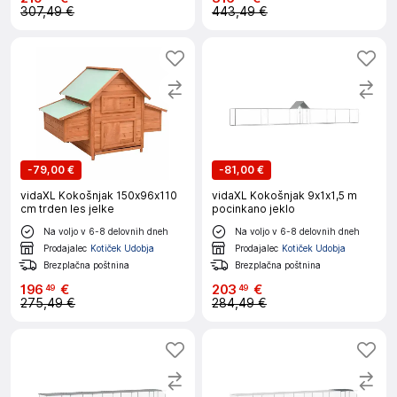
307,49 €
443,49 €
-
79,00 €
-
81,00 €
vidaXL Kokošnjak 150x96x110
vidaXL Kokošnjak 9x1x1,5 m
cm trden les jelke
pocinkano jeklo
Na voljo v 6-8 delovnih dneh
Na voljo v 6-8 delovnih dneh
Prodajalec
Kotiček Udobja
Prodajalec
Kotiček Udobja
Brezplačna poštnina
Brezplačna poštnina
196
€
203
€
49
49
275,49 €
284,49 €