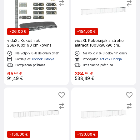
-
26,00 €
-
154,00 €
vidaXL Kokošnjak
vidaXL Kokošnjak s streho
268x100x190 cm kovina
antracit 1003x98x90 cm
pocinkano jeklo
Na voljo v 6-8 delovnih dneh
Na voljo v 6-8 delovnih dneh
Prodajalec
Kotiček Udobja
Prodajalec
Kotiček Udobja
Brezplačna poštnina
Brezplačna poštnina
65
€
384
€
49
49
91,49 €
538,49 €
-
156,00 €
-
130,00 €