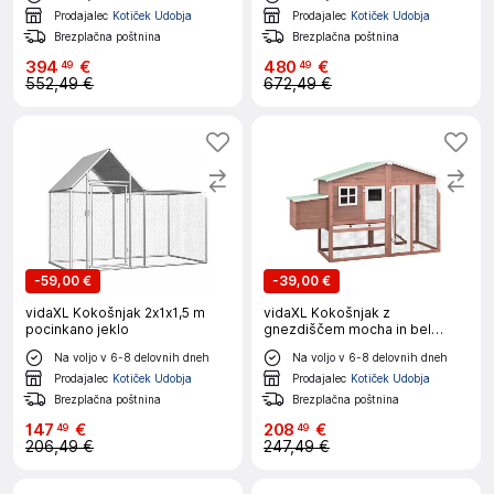
Prodajalec
Kotiček Udobja
Prodajalec
Kotiček Udobja
Brezplačna poštnina
Brezplačna poštnina
394
€
480
€
49
49
552,49 €
672,49 €
-
59,00 €
-
39,00 €
vidaXL Kokošnjak 2x1x1,5 m
vidaXL Kokošnjak z
pocinkano jeklo
gnezdiščem mocha in bel
trden les jelke
Na voljo v 6-8 delovnih dneh
Na voljo v 6-8 delovnih dneh
Prodajalec
Kotiček Udobja
Prodajalec
Kotiček Udobja
Brezplačna poštnina
Brezplačna poštnina
147
€
208
€
49
49
206,49 €
247,49 €