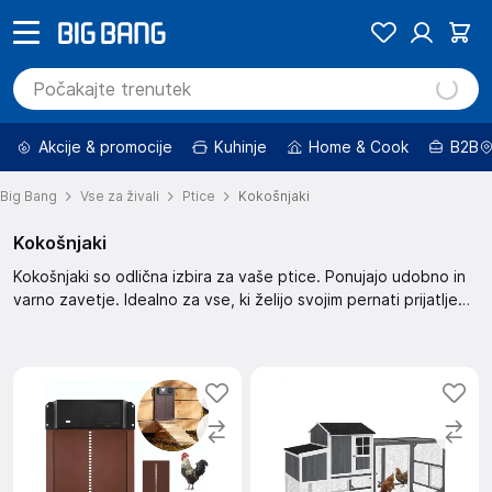
Akcije & promocije
Kuhinje
Home & Cook
B2B
Big Bang
Vse za živali
Ptice
Kokošnjaki
Kokošnjaki
Kokošnjaki so odlična izbira za vaše ptice. Ponujajo udobno in
varno zavetje. Idealno za vse, ki želijo svojim pernati prijatljem
zagotoviti prijetno bivalno okolje.