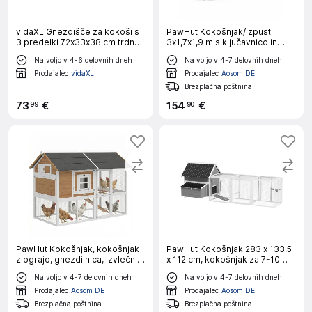
vidaXL Gnezdišče za kokoši s
PawHut Kokošnjak/izpust
3 predelki 72x33x38 cm trdna
3x1,7x1,9 m s ključavnico in
borovina
streho, pocinkano jeklo,
Na voljo v 4-6 delovnih dneh
Na voljo v 4-7 delovnih dneh
srebrne barve
Prodajalec
vidaXL
Prodajalec
Aosom DE
Brezplačna poštnina
73
€
154
€
99
90
PawHut Kokošnjak, kokošnjak
PawHut Kokošnjak 283 x 133,5
z ograjo, gnezdilnica, izvlečni
x 112 cm, kokošnjak za 7-10
pladenj, rjava
piščancev z zunanjim ograjo
Na voljo v 4-7 delovnih dneh
Na voljo v 4-7 delovnih dneh
Prodajalec
Aosom DE
Prodajalec
Aosom DE
Brezplačna poštnina
Brezplačna poštnina