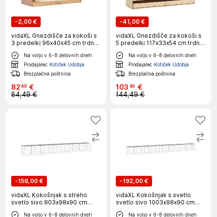
-
2,00 €
-
41,00 €
vidaXL Gnezdišče za kokoši s
vidaXL Gnezdišče za kokoši s
3 predelki 96x40x45 cm trdna
5 predelki 117x33x54 cm trdna
borovina
borovina
Na voljo v 6-8 delovnih dneh
Na voljo v 6-8 delovnih dneh
Prodajalec
Kotiček Udobja
Prodajalec
Kotiček Udobja
Brezplačna poštnina
Brezplačna poštnina
82
€
103
€
49
49
84,49 €
144,49 €
-
158,00 €
-
192,00 €
vidaXL Kokošnjak s streho
vidaXL Kokošnjak s svetlo
svetlo sivo 803x98x90 cm
svetlo sivo 1003x98x90 cm
pocinkano jeklo
pocinkano jeklo
Na voljo v 6-8 delovnih dneh
Na voljo v 6-8 delovnih dneh