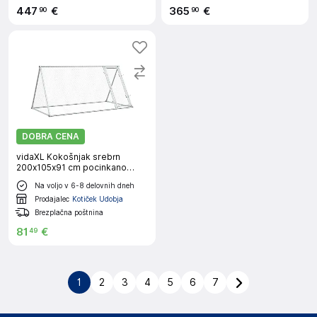
447
€
365
€
90
90
DOBRA CENA
vidaXL Kokošnjak srebrn
200x105x91 cm pocinkano
jeklo
Na voljo v 6-8 delovnih dneh
Prodajalec
Kotiček Udobja
Brezplačna poštnina
81
€
49
1
2
3
4
5
6
7