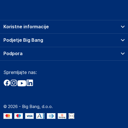
Koristne informacije
Prodajna mesta
Podjetje Big Bang
Splošni pogoji
O podjetju
Podpora
Storitve
Kontakti
Dostava, vnos in odvoz
Pogosta vprašanja
Družbena odgovornost
Načini plačila
Spremljajte nas:
Marketplace
Obvestila za javnost
Nakup na obroke
Kako oddati naročilo?
Akt o digitalnih storitvah
Zavarovanje izdelkov
Vračila in reklamacije
Prodaja podjetjem
Politika zasebnosti
Big Partner - distribucija
Spletni piškotki
© 2026 - Big Bang, d.o.o.
Marketplace za partnerje
Novosti
Interna varna linija za prijavo kršitev po ZZPRI