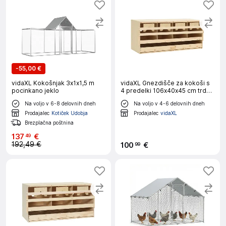
-
55,00 €
vidaXL Kokošnjak 3x1x1,5 m
vidaXL Gnezdišče za kokoši s
pocinkano jeklo
4 predelki 106x40x45 cm trdna
borovina
Na voljo v 6-8 delovnih dneh
Na voljo v 4-6 delovnih dneh
Prodajalec
Kotiček Udobja
Prodajalec
vidaXL
Brezplačna poštnina
137
€
49
192,49 €
100
€
99