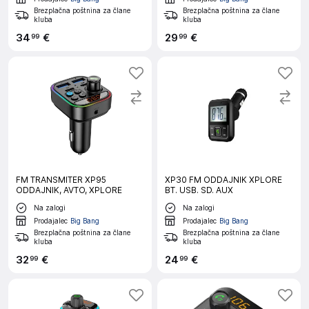
Brezplačna poštnina za člane
Brezplačna poštnina za člane
kluba
kluba
34
€
29
€
99
99
FM TRANSMITER XP95
XP30 FM ODDAJNIK XPLORE
ODDAJNIK, AVTO, XPLORE
BT. USB. SD. AUX
Na zalogi
Na zalogi
Prodajalec
Big Bang
Prodajalec
Big Bang
Brezplačna poštnina za člane
Brezplačna poštnina za člane
kluba
kluba
32
€
24
€
99
99