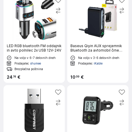
LED RGB bluetooth FM oddajnik
Baseus Qiyin AUX sprejemnik
in avto polnilec 2x USB 12V-24V
Bluetooth za avtomobil črne
barve
Na voljo v 6-7 delovnih dneh
Na voljo v 3-6 delovnih dneh
Prodajalec
shumee
Prodajalec
iKable
Brezplačna poštnina
24
€
10
€
74
09