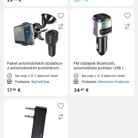
29
€
36
€
Paket avtomobilskih dodatkov
FM oddajnik Bluetooth,
z avtomobilskim polnilnikom
avtomobilski polnilec USB /
USB-C in priseskom
USB-C, večfunkcijski komplet
Na voljo v 4-7 delovnih dneh
Na voljo v 6-9 delovnih dneh
za prostoročno telefoniranje -
4smarts
Prodajalec
MyCoolCase
Prodajalec
Electronics Emporium
17
€
34
€
99
40