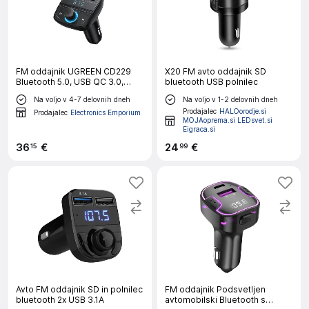
FM oddajnik UGREEN CD229
X20 FM avto oddajnik SD
Bluetooth 5.0, USB QC 3.0,
bluetooth USB polnilec
USB-C PD, microSD (črn)
Na voljo v 4-7 delovnih dneh
Na voljo v 1-2 delovnih dneh
Prodajalec
HALOorodje.si
Prodajalec
Electronics Emporium
MOJAoprema.si LEDsvet.si
Eigraca.si
36
€
24
€
15
99
Avto FM oddajnik SD in polnilec
FM oddajnik Podsvetljen
bluetooth 2x USB 3.1A
avtomobilski Bluetooth s