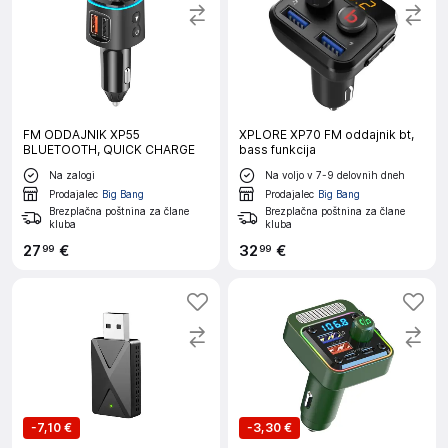
FM ODDAJNIK XP55
XPLORE XP70 FM oddajnik bt,
BLUETOOTH, QUICK CHARGE
bass funkcija
Na zalogi
Na voljo v 7-9 delovnih dneh
Prodajalec
Big Bang
Prodajalec
Big Bang
Brezplačna poštnina za člane
Brezplačna poštnina za člane
kluba
kluba
27
€
32
€
99
99
-
7,10 €
-
3,30 €