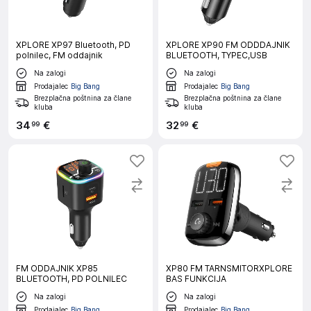
XPLORE XP97 Bluetooth, PD
XPLORE XP90 FM ODDDAJNIK
polnilec, FM oddajnik
BLUETOOTH, TYPEC,USB
Na zalogi
Na zalogi
Prodajalec
Big Bang
Prodajalec
Big Bang
Brezplačna poštnina za člane
Brezplačna poštnina za člane
kluba
kluba
34
€
32
€
99
99
FM ODDAJNIK XP85
XP80 FM TARNSMITORXPLORE
BLUETOOTH, PD POLNILEC
BAS FUNKCIJA
Na zalogi
Na zalogi
Prodajalec
Big Bang
Prodajalec
Big Bang