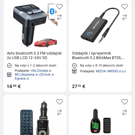
Avto bluetooth 5.3 FM oddajnik
Oddajnik / sprejemnik
2x USB LCD 12-24V SD
Bluetooth 5.2 BlitzMax BT05,
aptX
Na voljo v 1-2 delovnih dneh
Na voljo v 8-13 delovnih dneh
Prodajalec
HALOorodje.si
Prodajalec
MEDIA-IMPEKS d.o.o.
MOJAoprema.si LEDsvet.si
Eigraca.si
14
€
27
€
99
19