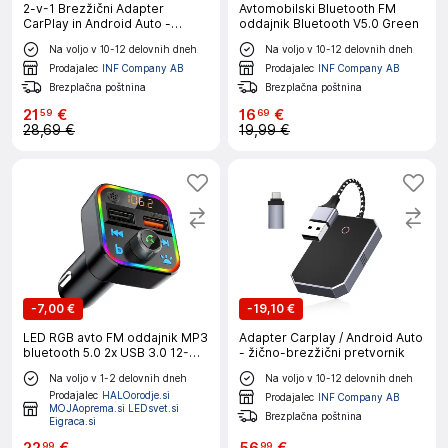
2-v-1 Brezžični Adapter
Avtomobilski Bluetooth FM
CarPlay in Android Auto -
oddajnik Bluetooth V5.0 Green
Uživajte v Brezžični Povezavi
Na voljo v 10-12 delovnih dneh
Na voljo v 10-12 delovnih dneh
Prodajalec
INF Company AB
Prodajalec
INF Company AB
Brezplačna poštnina
Brezplačna poštnina
21
€
16
€
59
69
28,69 €
19,99 €
-
7,00 €
-
19,10 €
LED RGB avto FM oddajnik MP3
Adapter Carplay / Android Auto
bluetooth 5.0 2x USB 3.0 12-
- žično-brezžični pretvornik
24V
Na voljo v 1-2 delovnih dneh
Na voljo v 10-12 delovnih dneh
Prodajalec
HALOorodje.si
Prodajalec
INF Company AB
MOJAoprema.si LEDsvet.si
Brezplačna poštnina
Eigraca.si
99
99