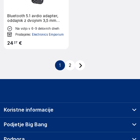
Bluetooth 5.1 avdio adapter,
oddajnik z dvojnim 3,5 mm
priključkom, 4smarts - črn
Na voljo v 6-9 delovnih dneh
Prodajalec
Electronics Emporium
24
€
27
1
2
Koristne informacije
Prodajna mesta
Podjetje Big Bang
Splošni pogoji
O podjetju
Podpora
Storitve