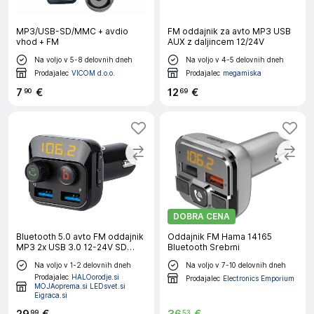
MP3/USB-SD/MMC + avdio
FM oddajnik za avto MP3 USB
vhod + FM
AUX z daljincem 12/24V
Na voljo v 5-8 delovnih dneh
Na voljo v 4-5 delovnih dneh
Prodajalec
VICOM d.o.o.
Prodajalec
megamiska
7
€
12
€
90
69
DOBRA CENA
Bluetooth 5.0 avto FM oddajnik
Oddajnik FM Hama 14165
MP3 2x USB 3.0 12-24V SD
Bluetooth Srebrni
SUPER BASS
Na voljo v 1-2 delovnih dneh
Na voljo v 7-10 delovnih dneh
Prodajalec
HALOorodje.si
Prodajalec
Electronics Emporium
MOJAoprema.si LEDsvet.si
Eigraca.si
99
53