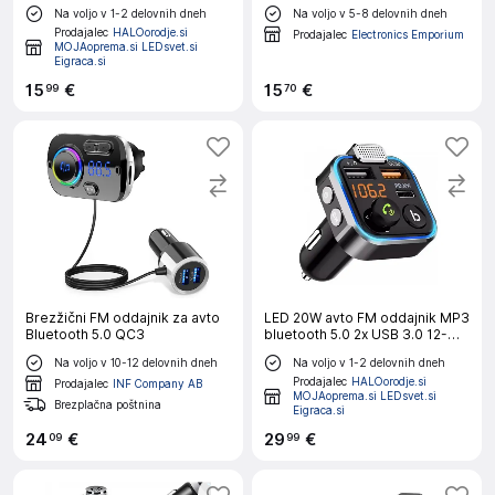
polnjenjem USB C
Na voljo v 1-2 delovnih dneh
Na voljo v 5-8 delovnih dneh
Prodajalec
HALOorodje.si
Prodajalec
Electronics Emporium
MOJAoprema.si LEDsvet.si
Eigraca.si
15
€
15
€
99
70
Brezžični FM oddajnik za avto
LED 20W avto FM oddajnik MP3
Bluetooth 5.0 QC3
bluetooth 5.0 2x USB 3.0 12-
24V
Na voljo v 10-12 delovnih dneh
Na voljo v 1-2 delovnih dneh
Prodajalec
HALOorodje.si
Prodajalec
INF Company AB
MOJAoprema.si LEDsvet.si
Brezplačna poštnina
Eigraca.si
24
€
29
€
09
99