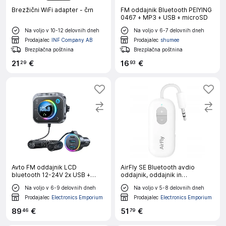
Brezžični WiFi adapter - črn
FM oddajnik Bluetooth PEIYING
0467 + MP3 + USB + microSD
Na voljo v 10-12 delovnih dneh
Na voljo v 6-7 delovnih dneh
Prodajalec
INF Company AB
Prodajalec
shumee
Brezplačna poštnina
Brezplačna poštnina
21
€
16
€
29
93
Avto FM oddajnik LCD
AirFly SE Bluetooth avdio
bluetooth 12-24V 2x USB +
oddajnik, oddajnik in
USB-C 30W
sprejemnik 20 ur življenjske
Na voljo v 6-9 delovnih dneh
Na voljo v 5-8 delovnih dneh
dobe baterije, Twelve South -
bel
Prodajalec
Electronics Emporium
Prodajalec
Electronics Emporium
89
€
51
€
46
79