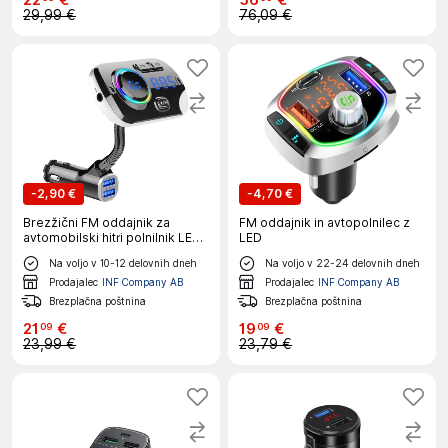
22
€
56
€
29,99 €
76,09 €
-
2,90 €
-
4,70 €
Brezžični FM oddajnik za
FM oddajnik in avtopolnilec z
avtomobilski hitri polnilnik LED
LED
7 barv QC3.0
Na voljo v 10-12 delovnih dneh
Na voljo v 22-24 delovnih dneh
Prodajalec
INF Company AB
Prodajalec
INF Company AB
Brezplačna poštnina
Brezplačna poštnina
21
€
19
€
09
09
23,99 €
23,79 €