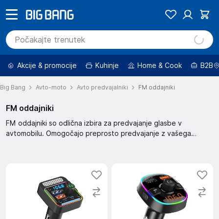
Akcije & promocije
Kuhinje
Home & Cook
B2B
Big Bang
Avto-moto
Avto predvajalniki
FM oddajniki
FM oddajniki
FM oddajniki so odlična izbira za predvajanje glasbe v
avtomobilu. Omogočajo preprosto predvajanje z vašega
telefona ali druge naprave preko avtoradia. Uživajte v
enostavni uporabi in kakovostnem zvoku med vožnjo.