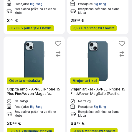
Prodajalec
Big Bang
Prodajalec
Big Bang
Brezplačna poštnina za člane
Brezplačna poštnina za člane
kluba
kluba
3
€
29
€
79
93
-
0,20 €
v primerjavi z novim
-
1,57 €
v primerjavi z novim
Odprta embalaža
Vrnjen artikel
Odprta emb - APPLE iPhone 15
Vrnjen artikel - APPLE iPhone 15
Plus FineWoven Magsafe
FineWoven MagSafe (Pacific
(Pacific Blue) ovitek
Blue) ovitek
Na zalogi
Na zalogi
Prodajalec
Big Bang
Prodajalec
Big Bang
Brezplačna poštnina za člane
Brezplačna poštnina za člane
kluba
kluba
30
€
66
€
56
49
-
0,94 €
v primerjavi z novim
-
3,50 €
v primerjavi z novim