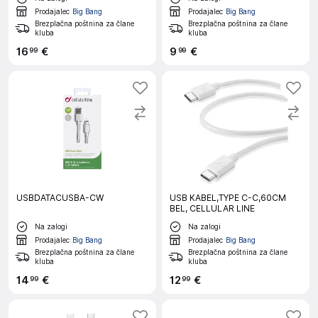
Prodajalec
Big Bang
Prodajalec
Big Bang
Brezplačna poštnina za člane
Brezplačna poštnina za člane
kluba
kluba
16
€
9
€
99
99
USBDATACUSBA-CW
USB KABEL,TYPE C-C,60CM
BEL, CELLULAR LINE
Na zalogi
Na zalogi
Prodajalec
Big Bang
Prodajalec
Big Bang
Brezplačna poštnina za člane
Brezplačna poštnina za člane
kluba
kluba
14
€
12
€
99
99