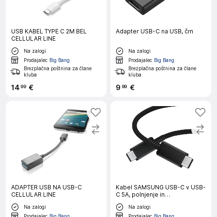
USB KABEL TYPE C 2M BEL
Adapter USB-C na USB, črn
CELLULAR LINE
Na zalogi
Na zalogi
Prodajalec
Big Bang
Prodajalec
Big Bang
Brezplačna poštnina za člane
Brezplačna poštnina za člane
kluba
kluba
14
€
9
€
99
99
ADAPTER USB NA USB-C
Kabel SAMSUNG USB-C v USB-
CELLULAR LINE
C 5A, polnjenje in
sinhronizacija, dolžina 1,8 m,
Na zalogi
Na zalogi
črn (EP-DX510JBE)
Prodajalec
Big Bang
Prodajalec
Big Bang