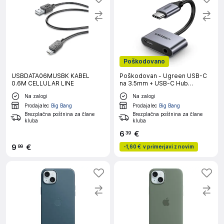
Poškodovano
USBDATA06MUSBK KABEL
Poškodovan - Ugreen USB-C
0.6M CELLULAR LINE
na 3.5mm + USB-C Hub
Adapter
Na zalogi
Na zalogi
Prodajalec
Big Bang
Prodajalec
Big Bang
Brezplačna poštnina za člane
Brezplačna poštnina za člane
kluba
kluba
6
€
39
9
€
99
-
1,60 €
v primerjavi z novim