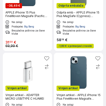
-
38,49 €
Odprta embalaža
APPLE iPhone 15 Plus
Odprta emb - APPLE iPhone 15
FineWoven Magsafe (Pacific
Plus MagSafe (Cypress)
Blue) ovitek
silikonski ovitek
Na zalogi
Na zalogi
Prodajalec
Big Bang
Prodajalec
Big Bang
Brezplačna poštnina za člane
Brezplačna poštnina za člane
kluba
kluba
58
€
19
31
€
50
69,99 €
-
1,80 €
v primerjavi z novim
Vrnjen artikel
Vrnjen artikel
Vrnjen artikel - ADAPTER
Vrnjen artikel - APPLE iPhone 15
MICRO USB/TYPE C HUAWEI
Plus FineWoven Magsafe
(Pacific Blue) ovitek
Na zalogi
Na zalogi