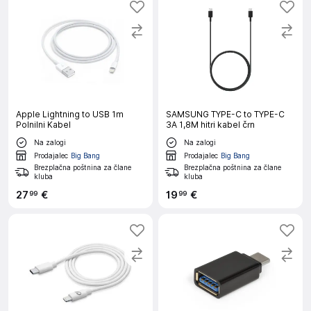
Apple Lightning to USB 1m
SAMSUNG TYPE-C to TYPE-C
Polnilni Kabel
3A 1,8M hitri kabel črn
Na zalogi
Na zalogi
Prodajalec
Big Bang
Prodajalec
Big Bang
Brezplačna poštnina za člane
Brezplačna poštnina za člane
kluba
kluba
27
€
19
€
99
99