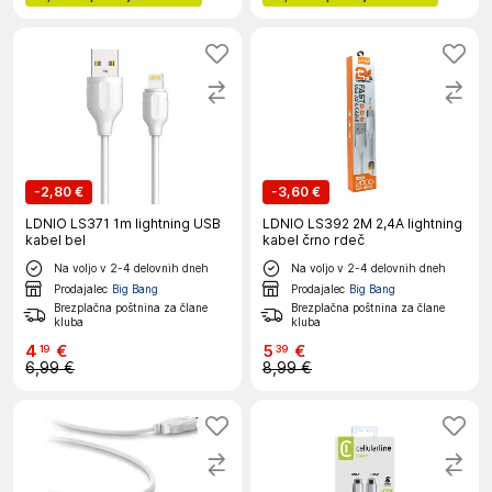
-
2,80 €
-
3,60 €
LDNIO LS371 1m lightning USB
LDNIO LS392 2M 2,4A lightning
kabel bel
kabel črno rdeč
Na voljo v 2-4 delovnih dneh
Na voljo v 2-4 delovnih dneh
Prodajalec
Big Bang
Prodajalec
Big Bang
Brezplačna poštnina za člane
Brezplačna poštnina za člane
kluba
kluba
4
€
5
€
19
39
6,99 €
8,99 €