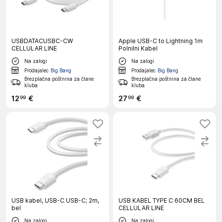
USBDATACUSBC-CW
Apple USB-C to Lightning 1m
CELLULAR LINE
Polnilni Kabel
Na zalogi
Na zalogi
Prodajalec
Big Bang
Prodajalec
Big Bang
Brezplačna poštnina za člane
Brezplačna poštnina za člane
kluba
kluba
12
€
27
€
99
99
USB kabel, USB-C USB-C; 2m,
USB KABEL TYPE C 60CM BEL
bel
CELLULAR LINE
Na zalogi
Na zalogi