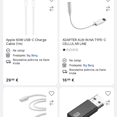
Apple 60W USB-C Charge
ADAPTER AUX-IN NA TYPE-C
Cable (1m)
CELLULAR LINE
Na zalogi
Prodajalec
Big Bang
Brezplačna poštnina za člane
Na zalogi
kluba
Prodajalec
Big Bang
Brezplačna poštnina za člane
kluba
29
€
16
€
99
99