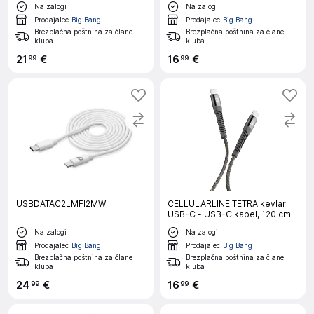
Na zalogi
Na zalogi
Prodajalec
Big Bang
Prodajalec
Big Bang
Brezplačna poštnina za člane
Brezplačna poštnina za člane
kluba
kluba
21
€
16
€
99
99
USBDATAC2LMFI2MW
CELLULARLINE TETRA kevlar
USB-C - USB-C kabel, 120 cm
Na zalogi
Na zalogi
Prodajalec
Big Bang
Prodajalec
Big Bang
Brezplačna poštnina za člane
Brezplačna poštnina za člane
kluba
kluba
24
€
16
€
99
99