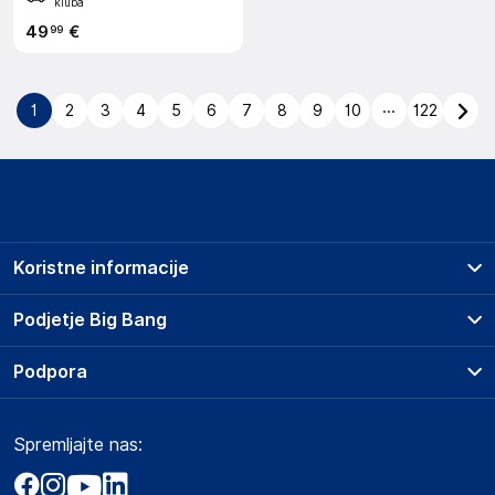
kluba
49
€
99
...
1
2
3
4
5
6
7
8
9
10
122
Koristne informacije
Prodajna mesta
Podjetje Big Bang
Splošni pogoji
O podjetju
Podpora
Storitve
Kontakti
Dostava, vnos in odvoz
Pogosta vprašanja
Družbena odgovornost
Načini plačila
Spremljajte nas:
Marketplace
Obvestila za javnost
Nakup na obroke
Kako oddati naročilo?
Akt o digitalnih storitvah