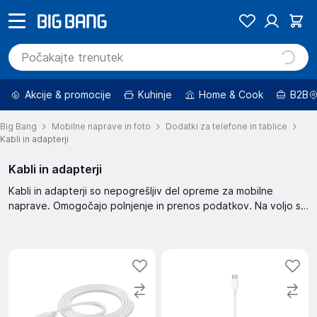
Akcije & promocije
Kuhinje
Home & Cook
B2B
Big Bang
Mobilne naprave in foto
Dodatki za telefone in tablice
Kabli in adapterji
Kabli in adapterji
Kabli in adapterji so nepogrešljiv del opreme za mobilne
naprave. Omogočajo polnjenje in prenos podatkov. Na voljo so
različne dolžine in vrste konektorjev za različne priključke.
Preveri našo ponudbo in izberi pravega za svoje potrebe.