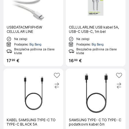
USBDATACMFIIPH5W
CELLULARLINE USB kabel 5A,
CELLULAR LINE
USB-C USB-C, 1m bel
Na zalogi
Na zalogi
Prodajalec
Big Bang
Prodajalec
Big Bang
Brezplačna poštnina za člane
Brezplačna poštnina za člane
kluba
kluba
17
€
16
€
99
99
KABEL SAMSUNG TYPE-C TO
SAMSUNG TYPE- C TO TYPE- C
TYPE-C BLACK 5A
podatkovni kabel črn