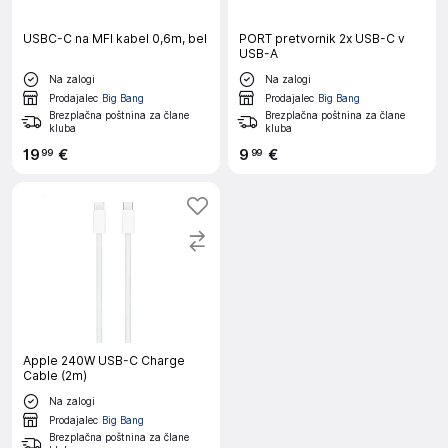
USBC-C na MFI kabel 0,6m, bel
PORT pretvornik 2x USB-C v
USB-A
Na zalogi
Na zalogi
Prodajalec
Big Bang
Prodajalec
Big Bang
Brezplačna poštnina za člane
Brezplačna poštnina za člane
kluba
kluba
19
€
9
€
99
99
Apple 240W USB-C Charge
Cable (2m)
Na zalogi
Prodajalec
Big Bang
Brezplačna poštnina za člane