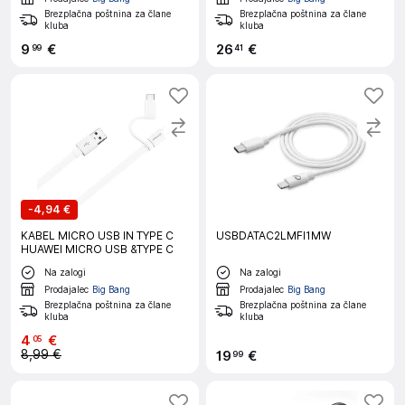
Brezplačna poštnina za člane
Brezplačna poštnina za člane
kluba
kluba
9
€
26
€
99
41
-
4,94 €
KABEL MICRO USB IN TYPE C
USBDATAC2LMFI1MW
HUAWEI MICRO USB &TYPE C
Na zalogi
Na zalogi
Prodajalec
Big Bang
Prodajalec
Big Bang
Brezplačna poštnina za člane
Brezplačna poštnina za člane
kluba
kluba
4
€
05
8,99 €
19
€
99