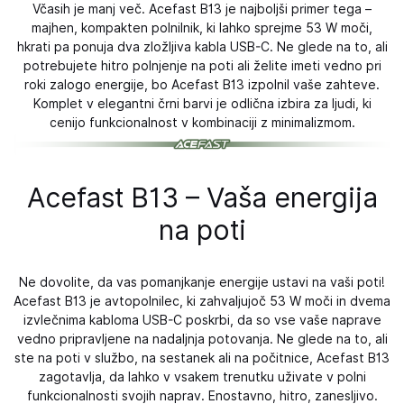
Včasih je manj več. Acefast B13 je najboljši primer tega –
majhen, kompakten polnilnik, ki lahko sprejme 53 W moči,
hkrati pa ponuja dva zložljiva kabla USB-C. Ne glede na to, ali
potrebujete hitro polnjenje na poti ali želite imeti vedno pri
roki zalogo energije, bo Acefast B13 izpolnil vaše zahteve.
Komplet v elegantni črni barvi je odlična izbira za ljudi, ki
cenijo funkcionalnost v kombinaciji z minimalizmom.
Acefast B13 – Vaša energija
na poti
Ne dovolite, da vas pomanjkanje energije ustavi na vaši poti!
Acefast B13 je avtopolnilec, ki zahvaljujoč 53 W moči in dvema
izvlečnima kabloma USB-C poskrbi, da so vse vaše naprave
vedno pripravljene na nadaljnja potovanja. Ne glede na to, ali
ste na poti v službo, na sestanek ali na počitnice, Acefast B13
zagotavlja, da lahko v vsakem trenutku uživate v polni
funkcionalnosti svojih naprav. Enostavno, hitro, zanesljivo.