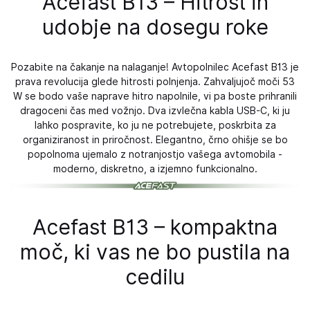
Acefast B13 – Hitrost in
udobje na dosegu roke
Pozabite na čakanje na nalaganje! Avtopolnilec Acefast B13 je
prava revolucija glede hitrosti polnjenja. Zahvaljujoč moči 53
W se bodo vaše naprave hitro napolnile, vi pa boste prihranili
dragoceni čas med vožnjo. Dva izvlečna kabla USB-C, ki ju
lahko pospravite, ko ju ne potrebujete, poskrbita za
organiziranost in priročnost. Elegantno, črno ohišje se bo
popolnoma ujemalo z notranjostjo vašega avtomobila -
moderno, diskretno, a izjemno funkcionalno.
Acefast B13 – kompaktna
moč, ki vas ne bo pustila na
cedilu