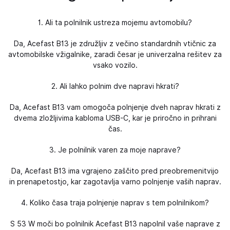
1. Ali ta polnilnik ustreza mojemu avtomobilu?
Da, Acefast B13 je združljiv z večino standardnih vtičnic za
avtomobilske vžigalnike, zaradi česar je univerzalna rešitev za
vsako vozilo.
2. Ali lahko polnim dve napravi hkrati?
Da, Acefast B13 vam omogoča polnjenje dveh naprav hkrati z
dvema zložljivima kabloma USB-C, kar je priročno in prihrani
čas.
3. Je polnilnik varen za moje naprave?
Da, Acefast B13 ima vgrajeno zaščito pred preobremenitvijo
in prenapetostjo, kar zagotavlja varno polnjenje vaših naprav.
4. Koliko časa traja polnjenje naprav s tem polnilnikom?
S 53 W moči bo polnilnik Acefast B13 napolnil vaše naprave z