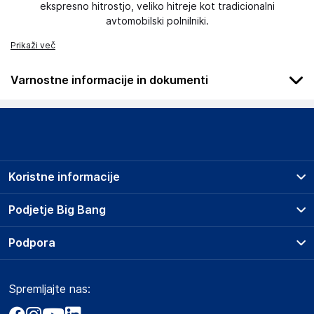
ekspresno hitrostjo, veliko hitreje kot tradicionalni
avtomobilski polnilniki.
Prikaži več
Varnostne informacije in dokumenti
Slike o varnosti izdelka
Slike o varnosti izdelka vsebujejo opozorila na embalaži
izdelka in lahko vključujejo ključne varnostne informacije,
povezane z določenim izdelkom.
Koristne informacije
Prodajna mesta
Podjetje Big Bang
Splošni pogoji
O podjetju
Podpora
Storitve
Kontakti
Dostava, vnos in odvoz
Pogosta vprašanja
Družbena odgovornost
Načini plačila
Spremljajte nas:
Marketplace
Obvestila za javnost
Nakup na obroke
Kako oddati naročilo?