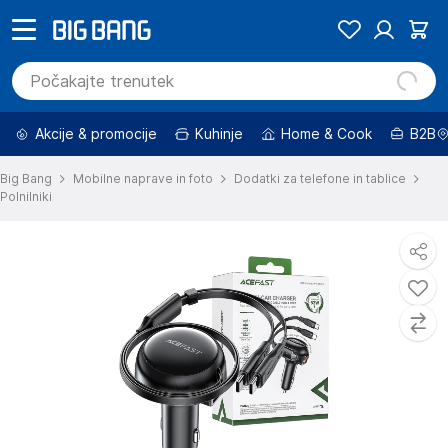
Akcije & promocije
Kuhinje
Home & Cook
B2B
Big Bang
Mobilne naprave in foto
Dodatki za telefone in tablice
Polnilniki