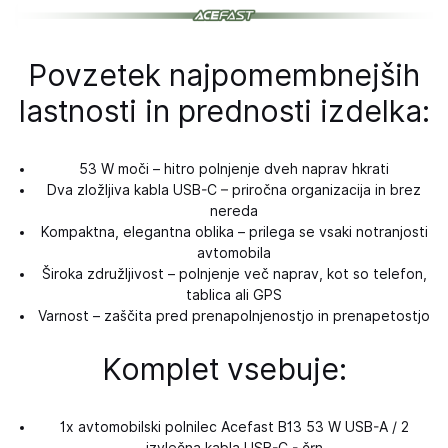
Povzetek najpomembnejših
lastnosti in prednosti izdelka:
53 W moči – hitro polnjenje dveh naprav hkrati
Dva zložljiva kabla USB-C – priročna organizacija in brez
nereda
Kompaktna, elegantna oblika – prilega se vsaki notranjosti
avtomobila
Široka združljivost – polnjenje več naprav, kot so telefon,
tablica ali GPS
Varnost – zaščita pred prenapolnjenostjo in prenapetostjo
Komplet vsebuje:
1x avtomobilski polnilec Acefast B13 53 W USB-A / 2