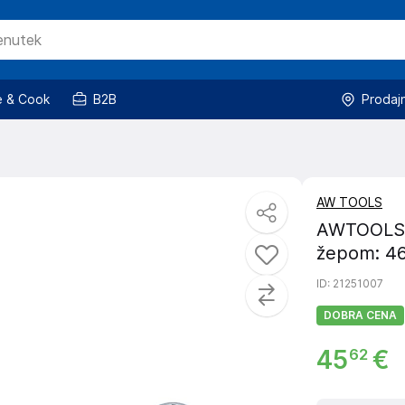
 & Cook
B2B
Prodaj
AW TOOLS
AWTOOLS C
žepom: 4
ID
: 21251007
DOBRA CENA
45
€
62