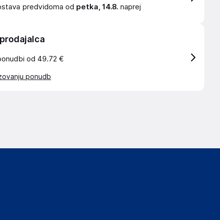
ostava
predvidoma od
petka, 14.8.
naprej
 prodajalca
ponudbi od 49.72 €
azovanju ponudb