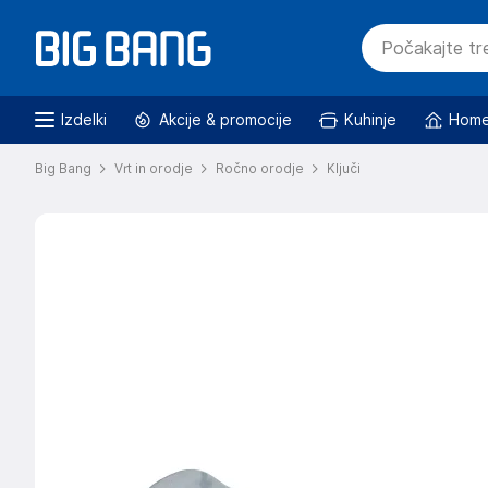
Izdelki
Akcije & promocije
Kuhinje
Home
Big Bang
Vrt in orodje
Ročno orodje
Ključi