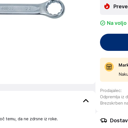
Preve
Na voljo
Mar
Naku
Prodajalec
:
Odpremlja iz 
Brezskrben n
ujoč temu, da ne zdrsne iz roke.
Dostav