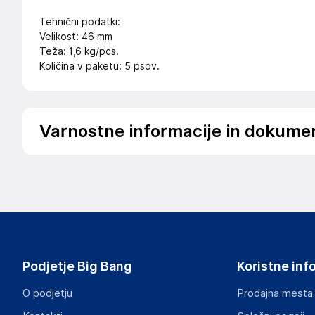
Tehnični podatki:
Velikost: 46 mm
Teža: 1,6 kg/pcs.
Količina v paketu: 5 psov.
Varnostne informacije in dokume
Podatki o proizvajalcu
Podatki o proizvajalcu vključujejo informacije (naziv, nasl
proizvajalcem izdelka.
Spletna Prodaja, Rok Groznik s.p.
Na žago 32, 8351 Straža
Slovenija
Podjetje Big Bang
Koristne inf
info@haloorodje.si
O podjetju
Prodajna mesta
Odgovorna oseba v EU