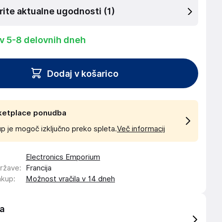
rite aktualne ugodnosti
(1)
 v 5-8 delovnih dneh
Dodaj v košarico
ketplace ponudba
p je mogoč izključno preko spleta.
Več informacij
Electronics Emporium
države
:
Francija
akup
:
Možnost vračila v 14 dneh
a