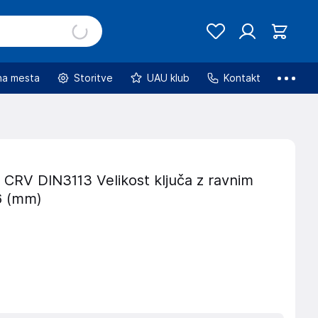
na mesta
Storitve
UAU klub
Kontakt
RV DIN3113 Velikost ključa z ravnim
6 (mm)