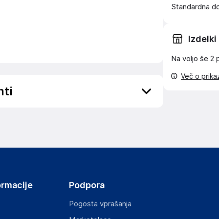
Standardna d
Izdelki
Na voljo še
2 
Več o prik
nti
ov, državo in elektronski naslov) povezane s
ormacije
Podpora
Pogosta vprašanja