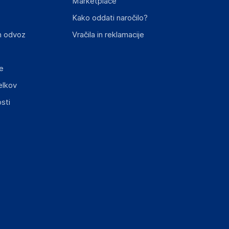
Marketplace
st izdelka z zahtevanimi predpisi.
Kako oddati naročilo?
n odvoz
Vračila in reklamacije
e
elkov
sti