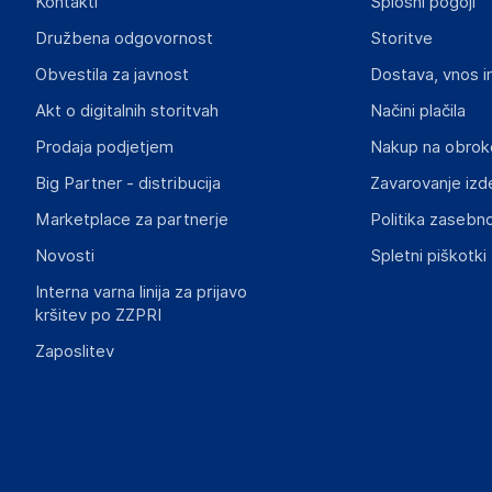
Kontakti
Splošni pogoji
Gospodarski subjekt s sedežem v EU, ki zagotavlja skladno
Družbena odgovornost
Storitve
Rok Groznik
Obvestila za javnost
Dostava, vnos i
Na žago 32, 8351 Straža
Slovenija
Akt o digitalnih storitvah
Načini plačila
info@haloorodje.si
Prodaja podjetjem
Nakup na obrok
Big Partner - distribucija
Zavarovanje izd
Marketplace za partnerje
Politika zasebno
Novosti
Spletni piškotki
Interna varna linija za prijavo
kršitev po ZZPRI
Zaposlitev