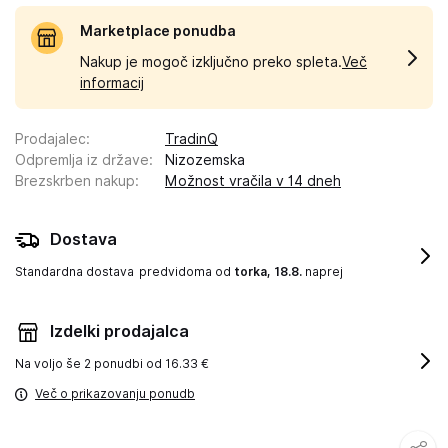
Marketplace ponudba
Nakup je mogoč izključno preko spleta.
Več
informacij
Prodajalec
:
TradinQ
Odpremlja iz države
:
Nizozemska
Brezskrben nakup
:
Možnost vračila v 14 dneh
Dostava
Standardna dostava
predvidoma od
torka, 18.8.
naprej
Izdelki prodajalca
Na voljo še
2 ponudbi od 16.33 €
Več o prikazovanju ponudb