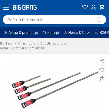
Akcije & promocije
Kuhinje
Home & Cook
B2B
Big Bang
Vrt in orodje
Dodatki za orodje
Dodatki za vrtalnike in vijačnike