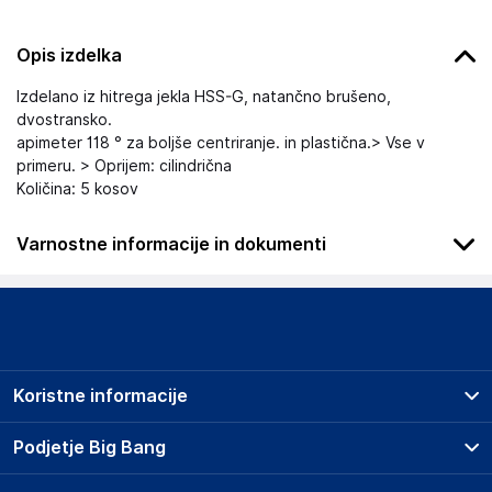
Opis izdelka
Izdelano iz hitrega jekla HSS-G, natančno brušeno,
dvostransko.
apimeter 118 ° za boljše centriranje. in plastična.> Vse v
primeru. > Oprijem: cilindrična
Količina: 5 kosov
Varnostne informacije in dokumenti
Podatki o proizvajalcu
Podatki o proizvajalcu vključujejo informacije (naziv, naslov,
državo in elektronski naslov) povezane s proizvajalcem
izdelka.
Koristne informacije
Spletna Prodaja, Rok Groznik s.p.
Na žago 32, 8351 Straža
Prodajna mesta
Podjetje Big Bang
Slovenija
Splošni pogoji
info@haloorodje.si
O podjetju