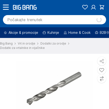
Akcije & promocije
Kuhinje
Home & Cook
B2B
Big Bang
Vrt in orodje
Dodatki za orodje
Dodatki za vrtalnike in vijačnike