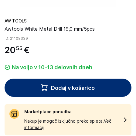
AW TOOLS
Awtools White Metal Drill 19,0 mm/5pcs
ID
: 21108339
20
€
55
Na voljo v 10-13 delovnih dneh
Dodaj v košarico
Marketplace ponudba
Nakup je mogoč izključno preko spleta.
Več
informacij