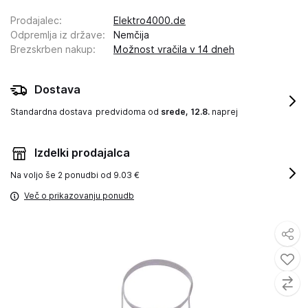
Prodajalec
:
Elektro4000.de
Odpremlja iz države
:
Nemčija
Brezskrben nakup
:
Možnost vračila v 14 dneh
Dostava
Standardna dostava
predvidoma od
srede, 12.8.
naprej
Izdelki prodajalca
Na voljo še
2 ponudbi od 9.03 €
Več o prikazovanju ponudb