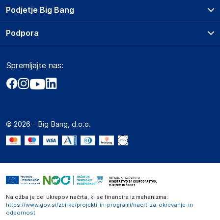
Prodajna mesta
Podjetje Big Bang
Splošni pogoji
O podjetju
Podpora
Storitve
Kontakti
Dostava, vnos in odvoz
Pogosta vprašanja
Družbena odgovornost
Načini plačila
Spremljajte nas:
Marketplace
Obvestila za javnost
Nakup na obroke
Kako oddati naročilo?
Akt o digitalnih storitvah
Zavarovanje izdelkov
Vračila in reklamacije
Prodaja podjetjem
Politika zasebnosti
Big Partner - distribucija
Spletni piškotki
© 2026 - Big Bang, d.o.o.
Marketplace za partnerje
Novosti
Interna varna linija za prijavo kršitev po ZZPRI
Zaposlitev
Naložba je del ukrepov načrta, ki se financira iz mehanizma:
https://www.gov.si/zbirke/projekti-in-programi/nacrt-za-okrevanje-in-
odpornost