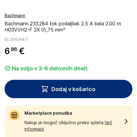
Bachmann
Bachmann 233.284 tok podaljšek 2.5 A bela 2.00 m
H03VVH2-F 2X 0\,75 mm²
ID
: 20434411
6
€
86
Na voljo v 3-6 delovnih dneh
Dodaj v košarico
Marketplace ponudba
Nakup je mogoč izključno preko spleta.
Več
informacij