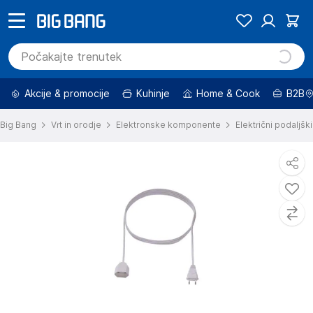
Akcije & promocije
Kuhinje
Home & Cook
B2B
Big Bang
Vrt in orodje
Elektronske komponente
Električni podaljški