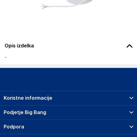
Opis izdelka
-
Koristne informacije
Prodajna mesta
Podjetje Big Bang
Splošni pogoji
O podjetju
Podpora
Storitve
Kontakti
Dostava, vnos in odvoz