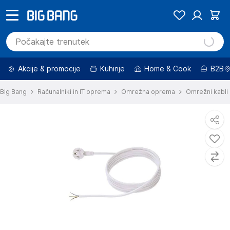
Akcije & promocije
Kuhinje
Home & Cook
B2B
Big Bang
Računalniki in IT oprema
Omrežna oprema
Omrežni kabli