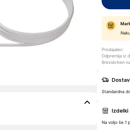
Mar
Naku
Prodajalec
:
Odpremlja iz 
Brezskrben n
Dostav
Standardna d
Izdelki
Na voljo še
1 