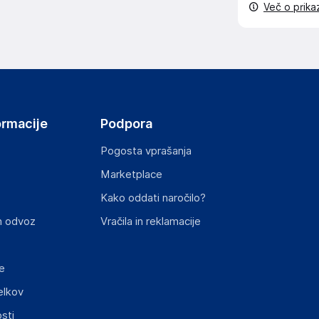
Več o prik
ormacije
Podpora
Pogosta vprašanja
Marketplace
Kako oddati naročilo?
n odvoz
Vračila in reklamacije
e
elkov
sti