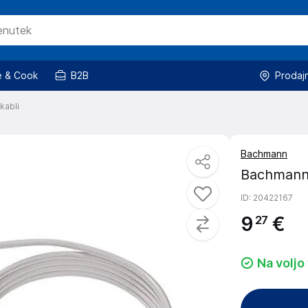
 & Cook
B2B
Prodaj
kabli
Bachmann
Bachmann 3
ID
: 20422167
9
€
27
Na voljo