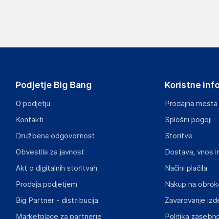
Podjetje Big Bang
Koristne inf
O podjetju
Prodajna mesta
Kontakti
Splošni pogoji
Družbena odgovornost
Storitve
Obvestila za javnost
Dostava, vnos i
Akt o digitalnih storitvah
Načini plačila
Prodaja podjetjem
Nakup na obrok
Big Partner - distribucija
Zavarovanje izd
Marketplace za partnerje
Politika zasebno