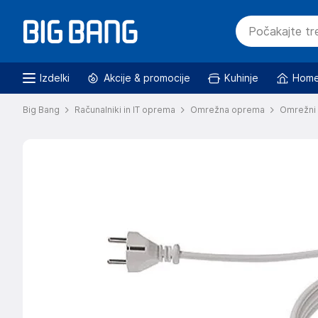
Izdelki
Akcije & promocije
Kuhinje
Home
Big Bang
Računalniki in IT oprema
Omrežna oprema
Omrežni 