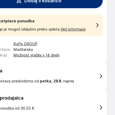
Dodaj v košarico
ketplace ponudba
p je mogoč izključno preko spleta.
Več informacij
XuPe GROUP
države
:
Madžarska
akup
:
Možnost vračila v 14 dneh
a
ostava
predvidoma od
petka, 28.8.
naprej
 prodajalca
ponudba od 30.55 €