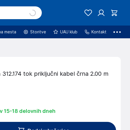
na mesta
Storitve
UAU klub
Kontakt
12.174 tok priključni kabel črna 2.00 m
 v 15-18 delovnih dneh