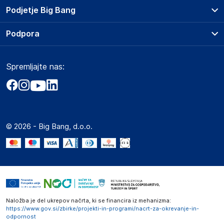
Prodajna mesta
Podjetje Big Bang
Splošni pogoji
O podjetju
Podpora
Storitve
Kontakti
Dostava, vnos in odvoz
Pogosta vprašanja
Družbena odgovornost
Načini plačila
Spremljajte nas:
Marketplace
Obvestila za javnost
Nakup na obroke
Kako oddati naročilo?
Akt o digitalnih storitvah
Zavarovanje izdelkov
Vračila in reklamacije
Prodaja podjetjem
Politika zasebnosti
Big Partner - distribucija
Spletni piškotki
© 2026 - Big Bang, d.o.o.
Marketplace za partnerje
Novosti
Interna varna linija za prijavo kršitev po ZZPRI
Zaposlitev
Naložba je del ukrepov načrta, ki se financira iz mehanizma:
https://www.gov.si/zbirke/projekti-in-programi/nacrt-za-okrevanje-in-
odpornost