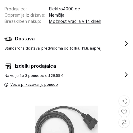
Prodajalec
:
Elektro4000.de
Odpremlja iz države
:
Nemčija
Brezskrben nakup
:
Možnost vračila v 14 dneh
Dostava
Standardna dostava
predvidoma od
torka, 11.8.
naprej
Izdelki prodajalca
Na voljo še
3 ponudbe od 28.55 €
Več o prikazovanju ponudb