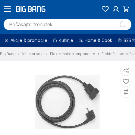
Akcije & promocije
Kuhinje
Home & Cook
B2B
Big Bang
Vrt in orodje
Elektronske komponente
Električni podaljški