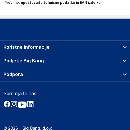
Prosimo, upoštevajte tehnične podatke in EAN izdelka.
Koristne informacije
Prodajna mesta
Podjetje Big Bang
Splošni pogoji
O podjetju
Podpora
Storitve
Kontakti
Dostava, vnos in odvoz
Pogosta vprašanja
Družbena odgovornost
Načini plačila
Spremljajte nas:
Marketplace
Obvestila za javnost
Nakup na obroke
Kako oddati naročilo?
Akt o digitalnih storitvah
Zavarovanje izdelkov
Vračila in reklamacije
Prodaja podjetjem
Politika zasebnosti
Big Partner - distribucija
Spletni piškotki
© 2026 - Big Bang, d.o.o.
Marketplace za partnerje