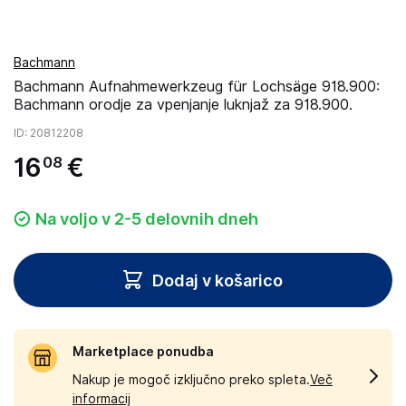
Bachmann
Bachmann Aufnahmewerkzeug für Lochsäge 918.900:
Bachmann orodje za vpenjanje luknjaž za 918.900.
ID
: 20812208
16
€
08
Na voljo v 2-5 delovnih dneh
Dodaj v košarico
Marketplace ponudba
Nakup je mogoč izključno preko spleta.
Več
informacij