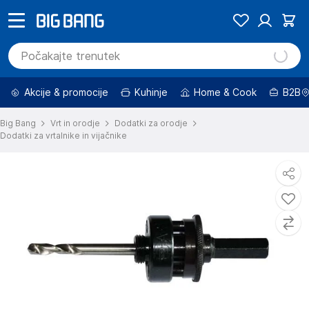
Akcije & promocije
Kuhinje
Home & Cook
B2B
Big Bang
Vrt in orodje
Dodatki za orodje
Dodatki za vrtalnike in vijačnike