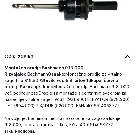
Opis izdelka
Montažno orodje Bachmann 918.900
Rizvajalec:
Bachmann
Oznake:
Montažno orodje za vrtalno
žago
Trip:
918.900
Število vodilnih bitov:
1
Skupaj število
orodij:
1
Pakiranje:
drugoMontažno orodje Bachmann 918. 900:
več podrobnostiOrodje za montažo s centrirnim svedrom za
naslednje vrtalne žage TWIST (931.900) ELEVATOR (928.900)
LIFT (904.900) PIX/ DUE (926.900) EAN: 4016514063772
Na voljo je: Bachmann montažno orodje za žago za luknje
918.900, enota pakiranja: 1 kos, EAN: 4016514063772
slika je podobna.