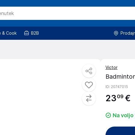
 & Cook
B2B
Prodaj
Victor
Badminton
ID
: 20747015
23
€
09
Na voljo