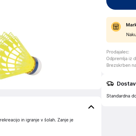
Mar
Naku
Prodajalec
:
Odpremlja iz 
Brezskrben n
Dostav
Standardna d
kreacijo in igranje v šolah. Zanje je