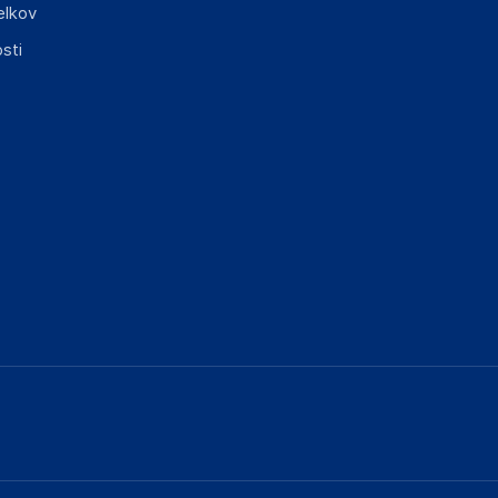
elkov
sti