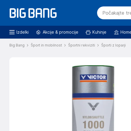
Izdelki
Akcije & promocije
Kuhinje
Home
Big Bang
Šport in mobilnost
Športni rekviziti
Športi z loparji