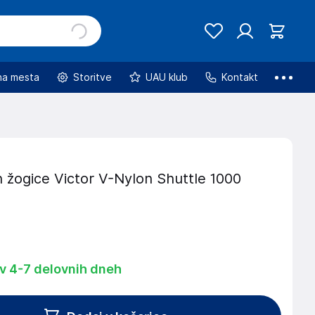
na mesta
Storitve
UAU klub
Kontakt
 žogice Victor V-Nylon Shuttle 1000
 v 4-7 delovnih dneh