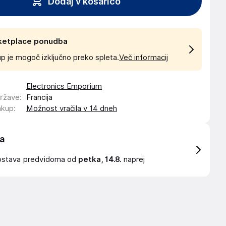
Dodaj v košarico
ketplace ponudba
p je mogoč izključno preko spleta.
Več informacij
Electronics Emporium
države
:
Francija
akup
:
Možnost vračila v 14 dneh
a
ostava
predvidoma od
petka, 14.8.
naprej