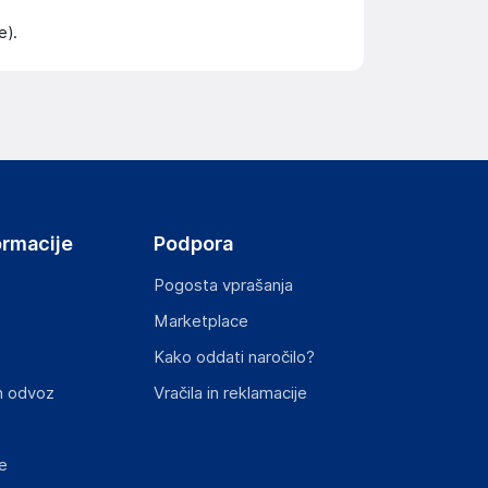
e).
ormacije
Podpora
Pogosta vprašanja
Marketplace
Kako oddati naročilo?
n odvoz
Vračila in reklamacije
e