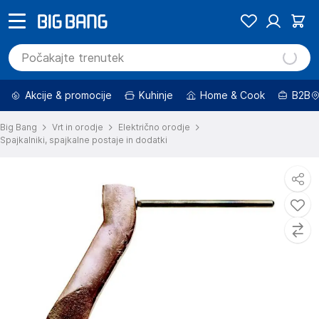
Akcije & promocije
Kuhinje
Home & Cook
B2B
Big Bang
Vrt in orodje
Električno orodje
Spajkalniki, spajkalne postaje in dodatki