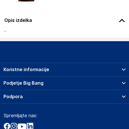
Opis izdelka
-
Koristne informacije
Prodajna mesta
Podjetje Big Bang
Splošni pogoji
O podjetju
Podpora
Storitve
Kontakti
Dostava, vnos in odvoz
Pogosta vprašanja
Družbena odgovornost
Načini plačila
Spremljajte nas:
Marketplace
Obvestila za javnost
Nakup na obroke
Kako oddati naročilo?
Akt o digitalnih storitvah
Zavarovanje izdelkov