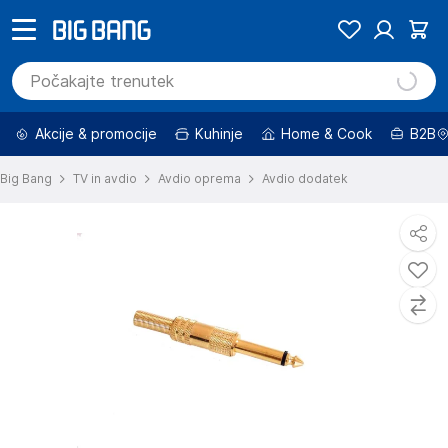
Akcije & promocije
Kuhinje
Home & Cook
B2B
Big Bang
TV in avdio
Avdio oprema
Avdio dodatek