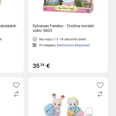
čokoladnih
Sylvanian Families - Družina morskih
vidric 5803
eh
Na voljo v 11-14 delovnih dneh
Prodajalec
Electronics Emporium
24
35
€