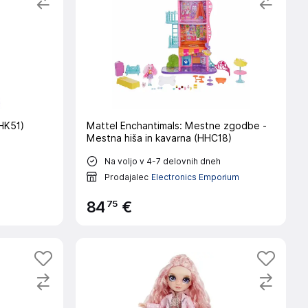
HK51)
Mattel Enchantimals: Mestne zgodbe -
Mestna hiša in kavarna (HHC18)
Na voljo v 4-7 delovnih dneh
Prodajalec
Electronics Emporium
75
84
€