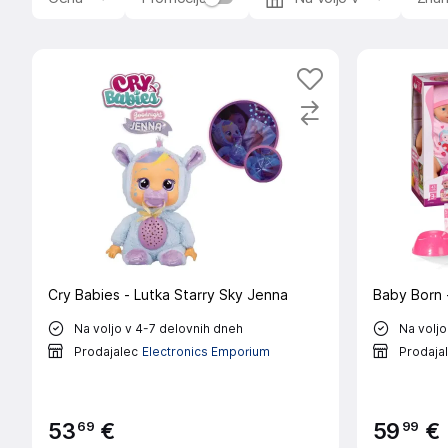
Cry Babies - Lutka Starry Sky Jenna
Baby Born 
Na voljo v 4-7 delovnih dneh
Na voljo
Prodajalec
Electronics Emporium
Prodaja
69
99
53
€
59
€