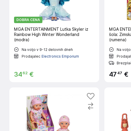
DOBRA CENA
MGA ENTERTAINMENT Lutka Skyler iz
MGA ENTER
Rainbow High Winter Wonderland
šola: Zimsk
(modra)
(rumena)
Na voljo v 9-12 delovnih dneh
Na voljo
Prodajalec
Electronics Emporium
Prodaja
Brezpla
62
47
34
€
47
€