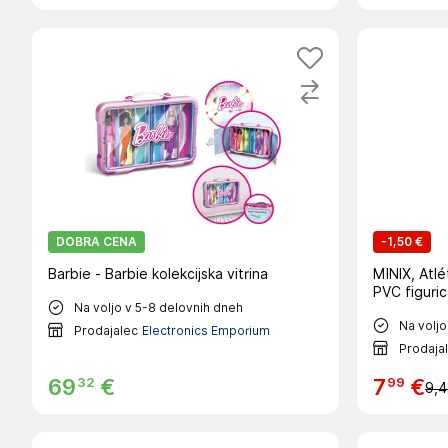
DOBRA CENA
-
1,50 €
Barbie - Barbie kolekcijska vitrina
MINIX, Atl
PVC figuri
Na voljo v 5-8 delovnih dneh
Na voljo
Prodajalec
Electronics Emporium
Prodaja
32
99
69
€
7
€
9,4