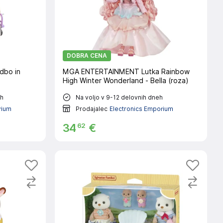
DOBRA CENA
dbo in
MGA ENTERTAINMENT Lutka Rainbow
High Winter Wonderland - Bella (roza)
eh
Na voljo v 9-12 delovnih dneh
rium
Prodajalec
Electronics Emporium
62
34
€