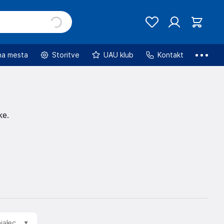
na mesta
Storitve
UAU klub
Kontakt
ke.
jalec