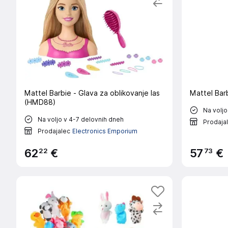
Mattel Barbie - Glava za oblikovanje las
(HMD88)
Na voljo
Na voljo v 4-7 delovnih dneh
Prodaja
Prodajalec
Electronics Emporium
22
73
62
€
57
€