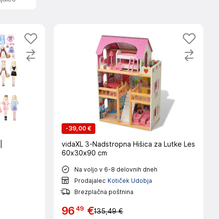
-
39,00 €
|
vidaXL 3-Nadstropna Hišica za Lutke Les
60x30x90 cm
Na voljo v 6-8 delovnih dneh
Prodajalec
Kotiček Udobja
Brezplačna poštnina
49
96
€
135,49 €