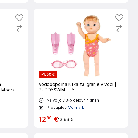
-
1,00 €
a
Vodoodporna lutka za igranje v vodi |
/ Modra
BUDDYSWIM LILY
Na voljo v 3-5 delovnih dneh
Prodajalec
Mormark
99
12
€
13,99 €