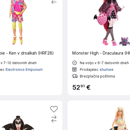
Mattel Barbie - Ken v drsalkah (HRF28)
Monster High - Draculaura (H
 v 7-10 delovnih dneh
Na voljo v 6-7 delovnih dneh
lec
Electronics Emporium
Prodajalec
shumee
Brezplačna poštnina
91
52
€