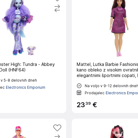
ster High: Tundra - Abbey
Mattel, Lutka Barbie Fashioni
Doll (HNF64)
kano obleko z visokim ovratni
elegantnimi športnimi copati,
 v 5-8 delovnih dneh
Na voljo v 9-12 delovnih dne
lec
Electronics Emporium
Prodajalec
Electronics Empo
39
23
€