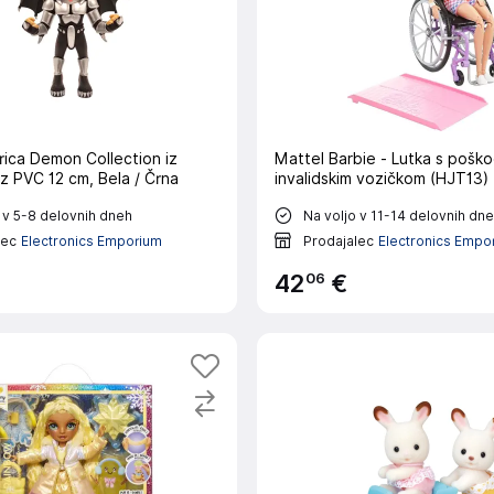
rica Demon Collection iz
Mattel Barbie - Lutka s poško
 iz PVC 12 cm, Bela / Črna
invalidskim vozičkom (HJT13)
 v 5-8 delovnih dneh
Na voljo v 11-14 delovnih dn
lec
Electronics Emporium
Prodajalec
Electronics Empo
06
42
€