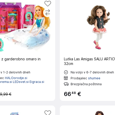
 z garderobno omaro in
Lutka Las Amigas SALU ARTI
32cm
 v 1-2 delovnih dneh
Na voljo v 6-7 delovnih dneh
lec
HALOorodje.si
Prodajalec
shumee
ema.si LEDsvet.si Eigraca.si
Brezplačna poštnina
48
66
€
9,99 €