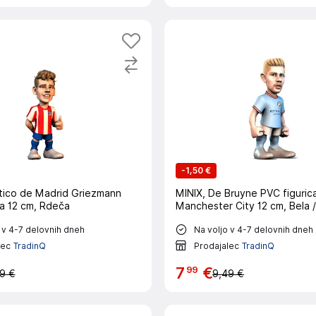
-
1,50 €
ético de Madrid Griezmann
MINIX, De Bruyne PVC figuric
ca 12 cm, Rdeča
Manchester City 12 cm, Bela 
 v 4-7 delovnih dneh
Na voljo v 4-7 delovnih dneh
lec
TradinQ
Prodajalec
TradinQ
99
7
€
9 €
9,49 €