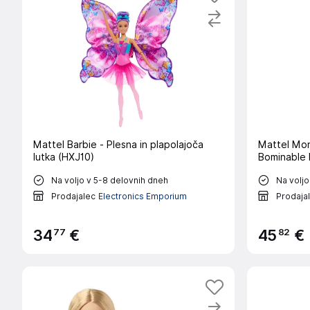
Mattel Barbie - Plesna in plapolajoča
Mattel Mon
lutka (HXJ10)
Bominable 
Na voljo v 5-8 delovnih dneh
Na voljo
Prodajalec
Electronics Emporium
Prodaja
77
82
34
€
45
€