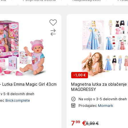
-
1,00 €
- Lutka Emma Magic Girl 43cm
Magnetna lutka za oblačenje 
MAGDRESSY
 v 5-8 delovnih dneh
Na voljo v 3-5 delovnih dneh
lec
Brickcomplete
Prodajalec
Mormark
99
7
€
8,99 €