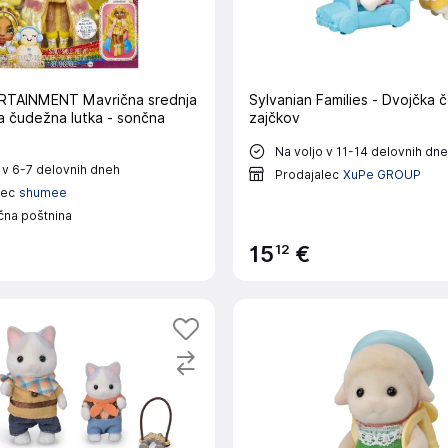
TAINMENT Mavrična srednja
Sylvanian Families - Dvojčka 
a čudežna lutka - sončna
zajčkov
Na voljo v 11-14 delovnih dn
 v 6-7 delovnih dneh
Prodajalec
XuPe GROUP
lec
shumee
čna poštnina
12
15
€