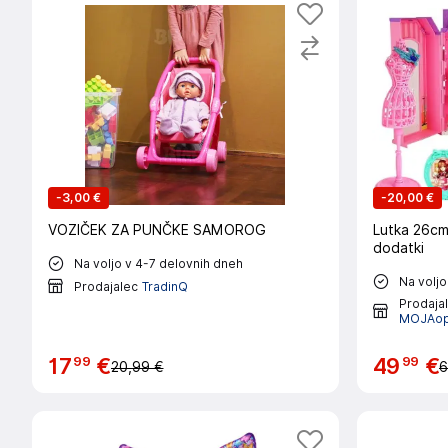
-
3,00 €
-
20,00 €
VOZIČEK ZA PUNČKE SAMOROG
Lutka 26cm
dodatki
Na voljo v 4-7 delovnih dneh
Na voljo
Prodajalec
TradinQ
Prodaja
MOJAopr
99
99
17
€
49
€
20,99 €
6