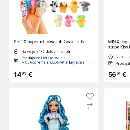
Set 10 naprstnih plišastih živali – lutk
MINIX, Figu
stripa Kiss
Na voljo v 1-2 delovnih dneh
Na voljo
Prodajalec
HALOorodje.si
MOJAoprema.si LEDsvet.si Eigraca.si
Prodaja
99
51
14
€
56
€