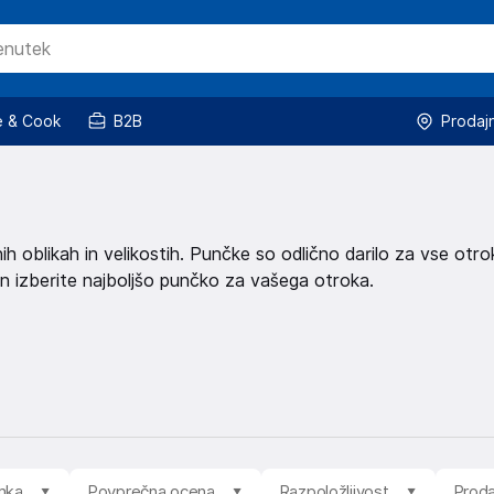
 & Cook
B2B
Prodaj
nih oblikah in velikostih. Punčke so odlično darilo za vse otro
u in izberite najboljšo punčko za vašega otroka.
mka
Povprečna ocena
Razpoložljivost
Proda