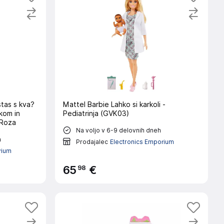
stas s kva?
Mattel Barbie Lahko si karkoli -
kom in
Pediatrinja (GVK03)
 Roza
Na voljo v 6-9 delovnih dneh
h
Prodajalec
Electronics Emporium
rium
98
65
€