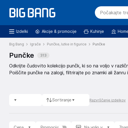
Izdelki
Akcije & promocije
Kuhinje
Home
Big Bang
Igrače
Punčke, lutke in figurice
Punčke
Punčke
313
Odkrijte čudovito kolekcijo punčk, ki so na voljo v različ
Poiščite punčke na zalogi, filtrirajte po znamki ali žanr
Sortiranje
Razvrščanje izdelkov
Cena
Promocija
Na voljo v
Zna