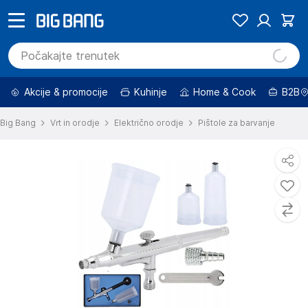
Akcije & promocije
Kuhinje
Home & Cook
B2B
Big Bang
Vrt in orodje
Električno orodje
Pištole za barvanje