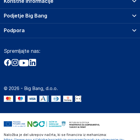
Koristne informacije
Prodajna mesta
Podjetje Big Bang
Splošni pogoji
O podjetju
Podpora
Storitve
Kontakti
Dostava, vnos in odvoz
Pogosta vprašanja
Družbena odgovornost
Načini plačila
Spremljajte nas:
Marketplace
Obvestila za javnost
Nakup na obroke
Kako oddati naročilo?
Akt o digitalnih storitvah
Zavarovanje izdelkov
Vračila in reklamacije
Prodaja podjetjem
Politika zasebnosti
Big Partner - distribucija
Spletni piškotki
© 2026 - Big Bang, d.o.o.
Marketplace za partnerje
Novosti
Interna varna linija za prijavo kršitev po ZZPRI
Zaposlitev
Naložba je del ukrepov načrta, ki se financira iz mehanizma:
https://www.gov.si/zbirke/projekti-in-programi/nacrt-za-okrevanje-in-