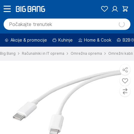
Akcije & promocije
Kuhinje
Home & Cook
B2B
Big Bang
Računalniki in IT oprema
Omrežna oprema
Omrežni kabli