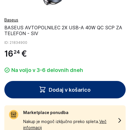
Baseus
BASEUS AVTOPOLNILEC 2X USB-A 40W QC SCP ZA
TELEFON - SIV
ID
: 21834900
16
€
24
Na voljo v 3-6 delovnih dneh
Dodaj v košarico
Marketplace ponudba
Nakup je mogoč izključno preko spleta.
Več
informacij