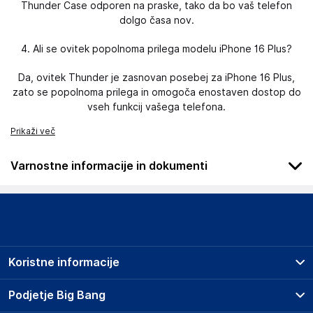
Thunder Case odporen na praske, tako da bo vaš telefon
dolgo časa nov.
4. Ali se ovitek popolnoma prilega modelu iPhone 16 Plus?
Da, ovitek Thunder je zasnovan posebej za iPhone 16 Plus,
zato se popolnoma prilega in omogoča enostaven dostop do
vseh funkcij vašega telefona.
Prikaži več
Varnostne informacije in dokumenti
Podatki o proizvajalcu
Podatki o proizvajalcu vključujejo informacije (naziv, naslov,
državo in elektronski naslov) povezane s proizvajalcem
izdelka.
Koristne informacije
ShenZhen Baseus Technology CO.,LTD
518100
Prodajna mesta
Podjetje Big Bang
CN
Splošni pogoji