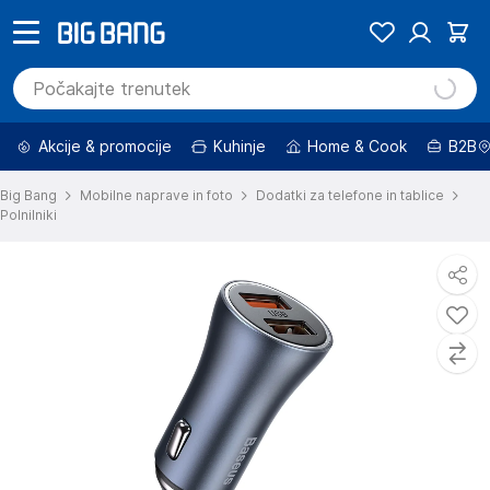
Akcije & promocije
Kuhinje
Home & Cook
B2B
Big Bang
Mobilne naprave in foto
Dodatki za telefone in tablice
Polnilniki