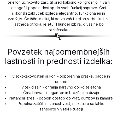
telefon učinkovito zaščitil pred kakršno koli grožnjo in vam
omogočil popoln dostop do vseh funkcij naprave. Črni
silikonski zaključek izgleda elegantno, funkcionalen in
vzdržljiv. Če iščete etui, ki bo za vaš telefon skrbel kot za
lastnega otroka, je etui Thunder izbira, ki vas ne bo
razočarala.
Povzetek najpomembnejših
lastnosti in prednosti izdelka:
Visokokakovosten silikon – odporen na praske, padce in
udarce
Vitek dizajn - ohranja naravno obliko telefona
Črna barva – eleganten in brezčasen dizajn
Natančni izrezi - popoln dostop do vrat, gumbov in kamere
Popolna zaščita – zanesljivost, na katero se lahko
zanesete v vsaki situaciji