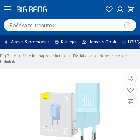
Akcije & promocije
Kuhinje
Home & Cook
B2B
Big Bang
Mobilne naprave in foto
Dodatki za telefone in tablice
Polnilniki