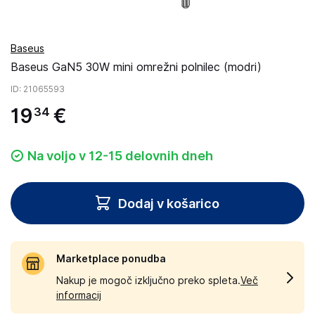
Baseus
Baseus GaN5 30W mini omrežni polnilec (modri)
ID
: 21065593
19
€
34
Na voljo v 12-15 delovnih dneh
Dodaj v košarico
Marketplace ponudba
Nakup je mogoč izključno preko spleta.
Več
informacij