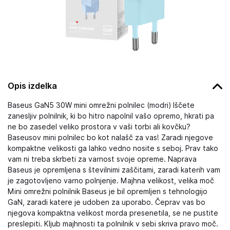
Opis izdelka
Baseus GaN5 30W mini omrežni polnilec (modri) Iščete
zanesljiv polnilnik, ki bo hitro napolnil vašo opremo, hkrati pa
ne bo zasedel veliko prostora v vaši torbi ali kovčku?
Baseusov mini polnilec bo kot nalašč za vas! Zaradi njegove
kompaktne velikosti ga lahko vedno nosite s seboj. Prav tako
vam ni treba skrbeti za varnost svoje opreme. Naprava
Baseus je opremljena s številnimi zaščitami, zaradi katerih vam
je zagotovljeno varno polnjenje. Majhna velikost, velika moč
Mini omrežni polnilnik Baseus je bil opremljen s tehnologijo
GaN, zaradi katere je udoben za uporabo. Čeprav vas bo
njegova kompaktna velikost morda presenetila, se ne pustite
preslepiti. Kljub majhnosti ta polnilnik v sebi skriva pravo moč.