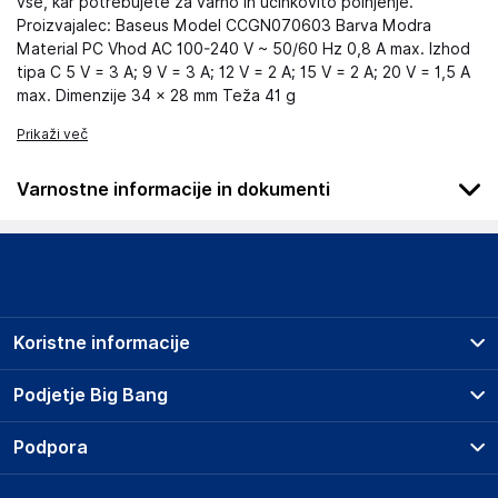
vse, kar potrebujete za varno in učinkovito polnjenje.
Proizvajalec: Baseus Model CCGN070603 Barva Modra
Material PC Vhod AC 100-240 V ~ 50/60 Hz 0,8 A max. Izhod
tipa C 5 V = 3 A; 9 V = 3 A; 12 V = 2 A; 15 V = 2 A; 20 V = 1,5 A
max. Dimenzije 34 × 28 mm Teža 41 g
Prikaži več
Varnostne informacije in dokumenti
Podatki o proizvajalcu
Podatki o proizvajalcu vključujejo informacije (naziv, naslov,
državo in elektronski naslov) povezane s proizvajalcem
izdelka.
Koristne informacije
ShenZhen Baseus Technology CO.,LTD
518100
Prodajna mesta
Podjetje Big Bang
CN
Splošni pogoji
Info@apex-ce.de
O podjetju
Podpora
Storitve
Kontakti
Dostava, vnos in odvoz
Odgovorna oseba v EU
Pogosta vprašanja