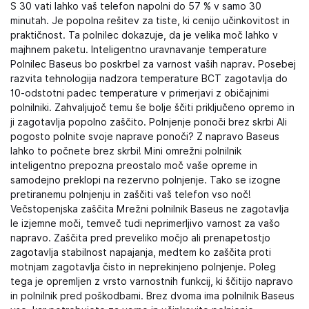
S 30 vati lahko vaš telefon napolni do 57 % v samo 30
minutah. Je popolna rešitev za tiste, ki cenijo učinkovitost in
praktičnost. Ta polnilec dokazuje, da je velika moč lahko v
majhnem paketu. Inteligentno uravnavanje temperature
Polnilec Baseus bo poskrbel za varnost vaših naprav. Posebej
razvita tehnologija nadzora temperature BCT zagotavlja do
10-odstotni padec temperature v primerjavi z običajnimi
polnilniki. Zahvaljujoč temu še bolje ščiti priključeno opremo in
ji zagotavlja popolno zaščito. Polnjenje ponoči brez skrbi Ali
pogosto polnite svoje naprave ponoči? Z napravo Baseus
lahko to počnete brez skrbi! Mini omrežni polnilnik
inteligentno prepozna preostalo moč vaše opreme in
samodejno preklopi na rezervno polnjenje. Tako se izogne
pretiranemu polnjenju in zaščiti vaš telefon vso noč!
Večstopenjska zaščita Mrežni polnilnik Baseus ne zagotavlja
le izjemne moči, temveč tudi neprimerljivo varnost za vašo
napravo. Zaščita pred preveliko močjo ali prenapetostjo
zagotavlja stabilnost napajanja, medtem ko zaščita proti
motnjam zagotavlja čisto in neprekinjeno polnjenje. Poleg
tega je opremljen z vrsto varnostnih funkcij, ki ščitijo napravo
in polnilnik pred poškodbami. Brez dvoma ima polnilnik Baseus