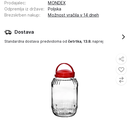
Prodajalec
:
MONDEX
Odpremlja iz države
:
Poljska
Brezskrben nakup
:
Možnost vračila v 14 dneh
Dostava
Standardna dostava
predvidoma od
četrtka, 13.8.
naprej