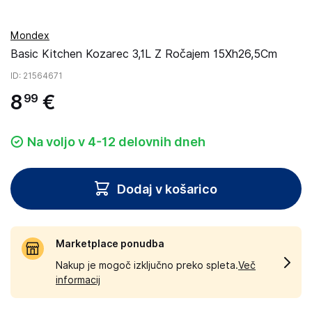
Mondex
Basic Kitchen Kozarec 3,1L Z Ročajem 15Xh26,5Cm
ID
: 21564671
8
€
99
Na voljo v 4-12 delovnih dneh
Dodaj v košarico
Marketplace ponudba
Nakup je mogoč izključno preko spleta.
Več
informacij