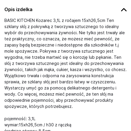
Opis izdelka
BASIC KITCHEN Kozarec 3,1L z ročajem 15xh26,5cm Ten
szklany słój z pokrywką z tworzywa sztucznego to idealny
wybór do przechowywania żywności. Nie tylko jest trwały ale
też praktyczny, co oznacza, że możesz mieć pewność, że
zapasy będą bezpieczne i niedostępne dla szkodników t.j
mole spożywcze. Pokrywa z tworzywa sztucznego jest
wygodna, nie trzeba martwić się o korozję lub pękanie. Ten
słój z tworzywa sztucznego jest idealny do przechowywania
żywności, takich jak mąka, cukier, kasza i wszystko, co chcesz.
Wyjątkowo trwała i odporna na zarysowania konstrukcja
sprawia, że szklany słój jest bardzo łatwy w czyszczeniu.
Wystarczy umyć go za pomocą delikatnego detergentu i
wody. Co więcej, możesz mieć pewność, że ten słój ma
odpowiednie pojemności, aby przechowywać produkty
spożywcze, których potrzebujesz.
pojemność: 3,1L
wymiar:15xh26,5cm / h30 z rączką