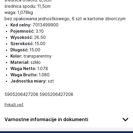
średnica otworu: 8,5cm
średnica spodu: 11,5cm
waga: 1,078kg
bez opakowania jednostkowego, 6 szt w kartonie zbiorczym
Kod celny:
7013499900
Pojemność:
3.10
Wysokość:
26.50
Szerokość:
15.00
Długość:
15.00
Kolor:
transparentny
Materiał:
szkło
Waga Netto:
1.078
Waga Brutto:
1.080
Jednostka miary:
szt
5905206427208 5905206427208
Prikaži več
Varnostne informacije in dokumenti
Podatki o proizvajalcu