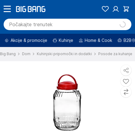
Akcije & promocije
Kuhinje
Home & Cook
B2B
Big Bang
Dom
Kuhinjski pripomočki in dodatki
Posode za kuhanje