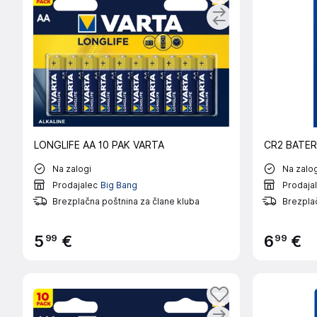
LONGLIFE AA 10 PAK VARTA
CR2 BATER
Na zalogi
Na zalog
Prodajalec
Big Bang
Prodaja
Brezplačna poštnina za člane kluba
Brezplač
99
99
5
€
6
€