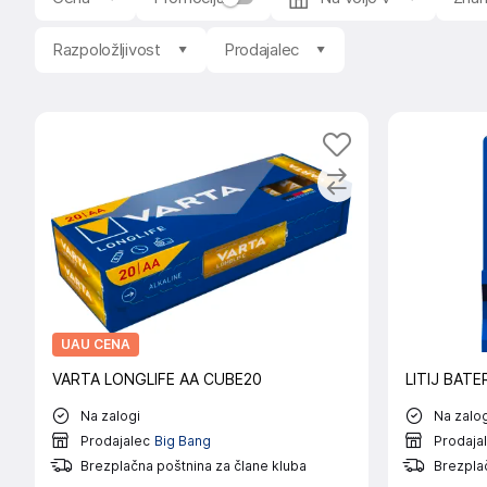
Razpoložljivost
Prodajalec
UAU CENA
VARTA LONGLIFE AA CUBE20
LITIJ BATE
Na zalogi
Na zalog
Prodajalec
Big Bang
Prodaja
Brezplačna poštnina za člane kluba
Brezplač