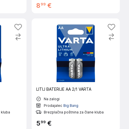
99
8
€
LITIJ BATERIJE AA 2/1 VARTA
Na zalogi
Prodajalec
Big Bang
 kluba
Brezplačna poštnina za člane kluba
99
5
€