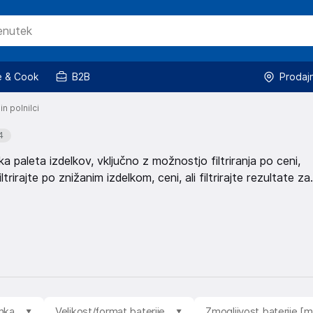
 & Cook
B2B
Prodaj
in polnilci
4
oka paleta izdelkov, vključno z možnostjo filtriranja po ceni,
ltrirajte po znižanim izdelkom, ceni, ali filtrirajte rezultate za
mka
Velikost/format baterije
Zmogljivost baterije [