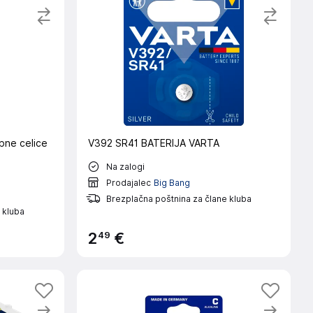
bne celice
V392 SR41 BATERIJA VARTA
Na zalogi
Prodajalec
Big Bang
Brezplačna poštnina za člane kluba
 kluba
49
2
€