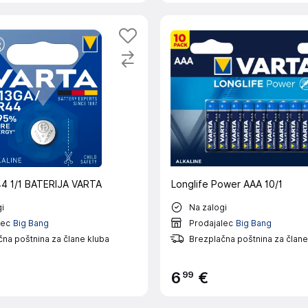
4 1/1 BATERIJA VARTA
Longlife Power AAA 10/1
i
Na zalogi
lec
Big Bang
Prodajalec
Big Bang
na poštnina za člane kluba
Brezplačna poštnina za člane
99
6
€