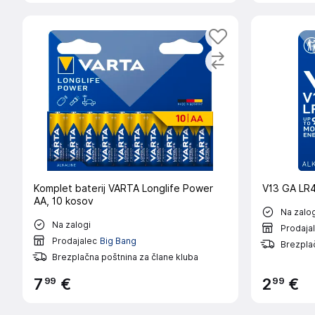
Komplet baterij VARTA Longlife Power
V13 GA LR4
AA, 10 kosov
Na zalog
Na zalogi
Prodaja
Prodajalec
Big Bang
Brezplač
Brezplačna poštnina za člane kluba
99
99
7
€
2
€