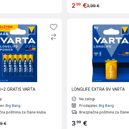
99
2
€
3,99 €
4+2 GRATIS VARTA
LONGLIFE EXTRA 9V VARTA
i
Na zalogi
lec
Big Bang
Prodajalec
Big Bang
na poštnina za člane kluba
Brezplačna poštnina za člane
99
3
€
9 €