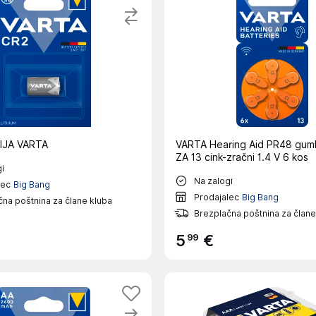
IJA VARTA
VARTA Hearing Aid PR48 gum
ZA 13 cink-zračni 1.4 V 6 kos
i
Na zalogi
lec
Big Bang
Prodajalec
Big Bang
na poštnina za člane kluba
Brezplačna poštnina za člane
99
5
€