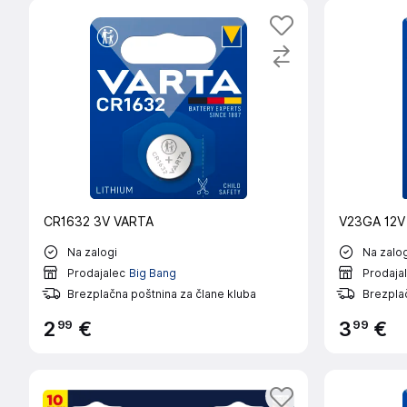
CR1632 3V VARTA
V23GA 12V
Na zalogi
Na zalog
Prodajalec
Big Bang
Prodaja
Brezplačna poštnina za člane kluba
Brezplač
99
99
2
€
3
€