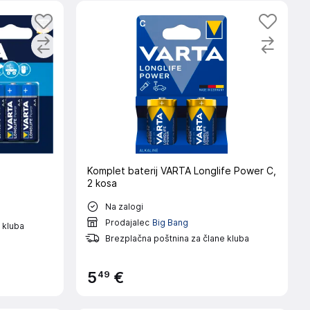
Komplet baterij VARTA Longlife Power C,
2 kosa
Na zalogi
Prodajalec
Big Bang
 kluba
Brezplačna poštnina za člane kluba
49
5
€