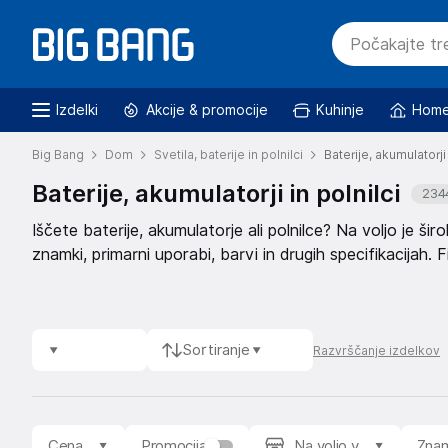
Izdelki
Akcije & promocije
Kuhinje
Home
Big Bang
Dom
Svetila, baterije in polnilci
Baterije, akumulatorji 
Baterije, akumulatorji in polnilci
234
Iščete baterije, akumulatorje ali polnilce? Na voljo je šir
znamki, primarni uporabi, barvi in drugih specifikacijah. Fi
boljšo preglednost.
Sortiranje
Razvrščanje izdelkov
Cena
Promocija
Na voljo v
Zna