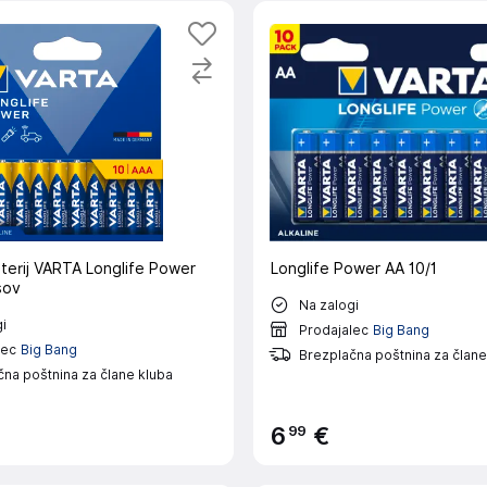
terij VARTA Longlife Power
Longlife Power AA 10/1
sov
Na zalogi
i
Prodajalec
Big Bang
lec
Big Bang
Brezplačna poštnina za člane
na poštnina za člane kluba
99
6
€