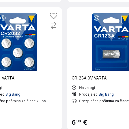
1 VARTA
CR123A 3V VARTA
i
Na zalogi
lec
Big Bang
Prodajalec
Big Bang
na poštnina za člane kluba
Brezplačna poštnina za člane
99
6
€