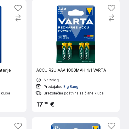
terije
ACCU R2U AAA 1000MAH 4/1 VARTA
Na zalogi
Prodajalec
Big Bang
 kluba
Brezplačna poštnina za člane kluba
99
17
€