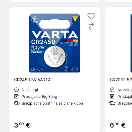
CR2450 3V VARTA
CR2032 5/
Na zalogi
Na zalog
Prodajalec
Big Bang
Prodaja
Brezplačna poštnina za člane kluba
Brezplač
99
99
3
€
6
€