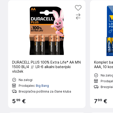
DURACELL PLUS 100% Extra Life* AA MN
Komplet ba
1500 BL/4 // LR-6 alkalni baterijski
AAA, 10 ko
vložek
Na zalog
Na zalogi
Prodaja
Prodajalec
Big Bang
Brezplač
Brezplačna poštnina za člane kluba
99
99
5
€
7
€