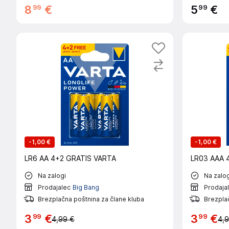
99
99
8
€
5
€
-
1,00 €
-
1,00 €
LR6 AA 4+2 GRATIS VARTA
LR03 AAA 
Na zalogi
Na zalog
Prodajalec
Big Bang
Prodaja
Brezplačna poštnina za člane kluba
Brezplač
99
99
3
€
3
€
4,99 €
4,9