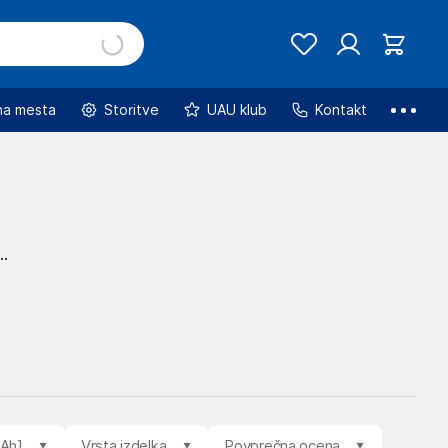
na mesta
Storitve
UAU klub
Kontakt
mAh]
Vrsta izdelka
Povprečna ocena