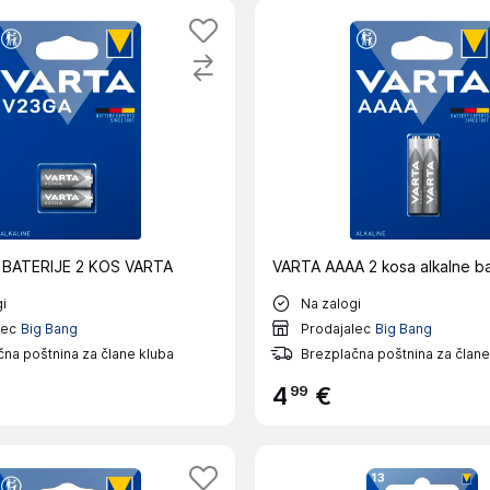
 BATERIJE 2 KOS VARTA
VARTA AAAA 2 kosa alkalne ba
i
Na zalogi
lec
Big Bang
Prodajalec
Big Bang
na poštnina za člane kluba
Brezplačna poštnina za člane
99
4
€