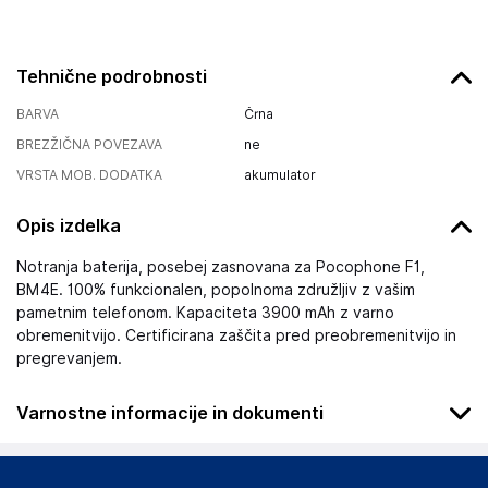
Tehnične podrobnosti
BARVA
Črna
BREZŽIČNA POVEZAVA
ne
VRSTA MOB. DODATKA
akumulator
Opis izdelka
Notranja baterija, posebej zasnovana za Pocophone F1,
BM4E. 100% funkcionalen, popolnoma združljiv z vašim
pametnim telefonom. Kapaciteta 3900 mAh z varno
obremenitvijo. Certificirana zaščita pred preobremenitvijo in
pregrevanjem.
Varnostne informacije in dokumenti
Podatki o proizvajalcu
Podatki o proizvajalcu vključujejo informacije (naziv, naslov,