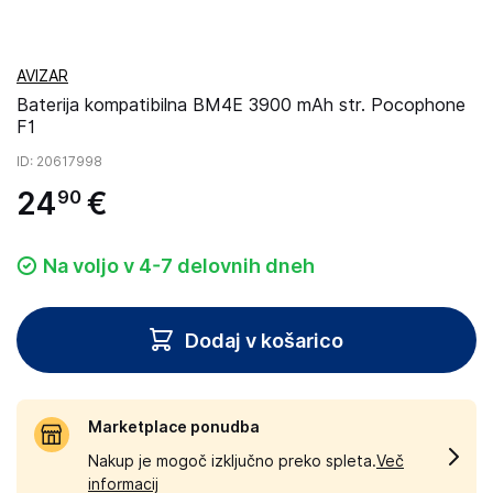
AVIZAR
Baterija kompatibilna BM4E 3900 mAh str. Pocophone
F1
ID
: 20617998
24
€
90
Na voljo v 4-7 delovnih dneh
Dodaj v košarico
Marketplace ponudba
Nakup je mogoč izključno preko spleta.
Več
informacij