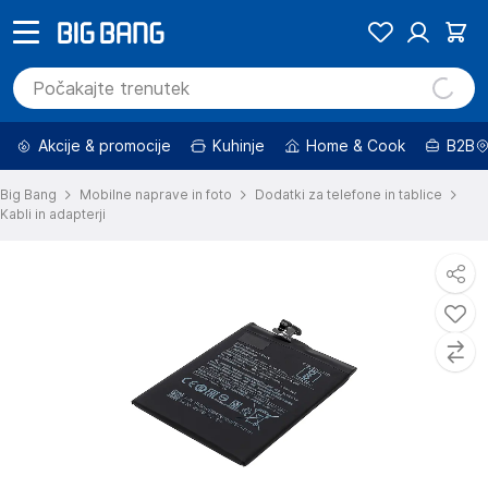
Akcije & promocije
Kuhinje
Home & Cook
B2B
Big Bang
Mobilne naprave in foto
Dodatki za telefone in tablice
Kabli in adapterji