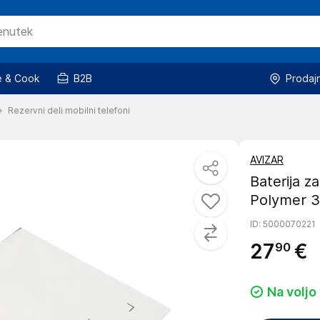
 & Cook
B2B
Prodaj
Rezervni deli mobilni telefoni
AVIZAR
Baterija z
Polymer 3
ID
: 5000070221
27
€
90
Na voljo