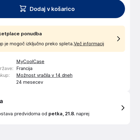
Dodaj v košarico
ketplace ponudba
p je mogoč izključno preko spleta.
Več informacij
MyCoolCase
države
:
Francija
akup
:
Možnost vračila v 14 dneh
24 mesecev
a
ostava
predvidoma od
petka, 21.8.
naprej