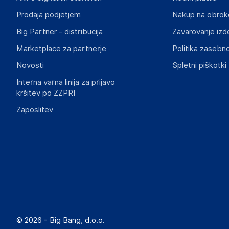
contact@gsm55.net
Prodaja podjetjem
Nakup na obrok
Big Partner - distribucija
Zavarovanje izd
Slike o varnosti izdelka
Slike o varnosti izdelka vsebujejo opozorila na embalaži izd
Marketplace za partnerje
Politika zasebno
informacije, povezane z določenim izdelkom.
Novosti
Spletni piškotki
Interna varna linija za prijavo
kršitev po ZZPRI
Zaposlitev
© 2026 - Big Bang, d.o.o.