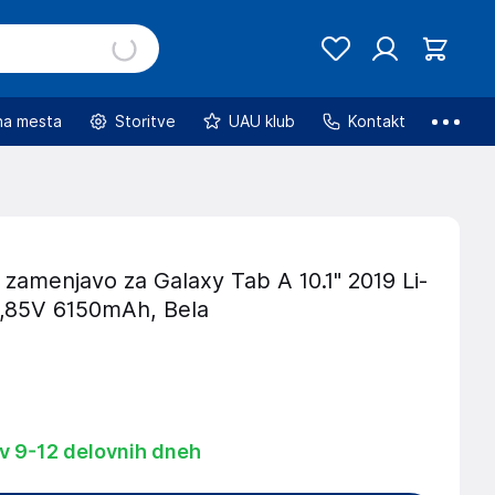
na mesta
Storitve
UAU klub
Kontakt
a zamenjavo za Galaxy Tab A 10.1" 2019 Li-
,85V 6150mAh, Bela
 v 9-12 delovnih dneh