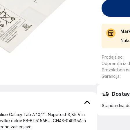
Mar
Naku
Prodajalec
:
Odpremlja iz 
Brezskrben n
Garancija
:
Dostav
Standardna d
lice Galaxy Tab A 10,1".. Napetost 3,85 V in
številke delov EB-BT515ABU, GH43-04935A in
redno zamenjavo.