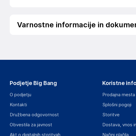
Varnostne informacije in dokume
Podatki o proizvajalcu
Podatki o proizvajalcu vključujejo informacije (naziv, nasl
proizvajalcem izdelka.
Dovema
30 bis rue Girard
Francija
Podjetje Big Bang
Koristne inf
contact@gsm55.net
O podjetju
Prodajna mesta
Odgovorna oseba v EU
Kontakti
Splošni pogoji
Gospodarski subjekt s sedežem v EU, ki zagotavlja skladno
Družbena odgovornost
Storitve
Dovema
Obvestila za javnost
Dostava, vnos i
30 bis rue Girard, 93100 Montreuil, FRANCE
Francija
Akt o digitalnih storitvah
Načini plačila