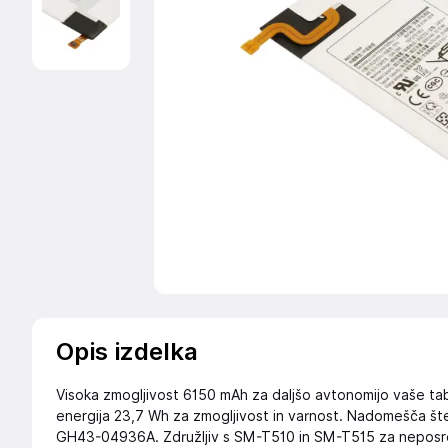
Opis izdelka
Visoka zmogljivost 6150 mAh za daljšo avtonomijo vaše tab
energija 23,7 Wh za zmogljivost in varnost. Nadomešča 
GH43-04936A. Združljiv s SM-T510 in SM-T515 za nepos