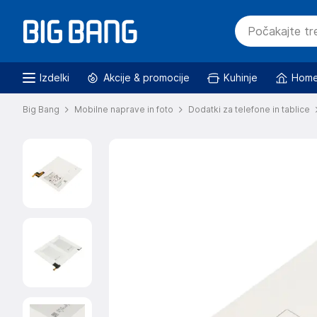
Izdelki
Akcije & promocije
Kuhinje
Home
Big Bang
Mobilne naprave in foto
Dodatki za telefone in tablice